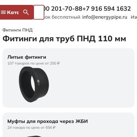
8 800 201-70-88
+7 916 594 1632
Каталог
Звонок бесплатный
info@energypipe.ru
Из
Фитинги ПНД
Фитинги для труб ПНД 110 мм
Литые фитинги
107 товаров по цене от 250 ₽
Муфты для прохода через ЖБИ
24 товара по цене от 656 ₽