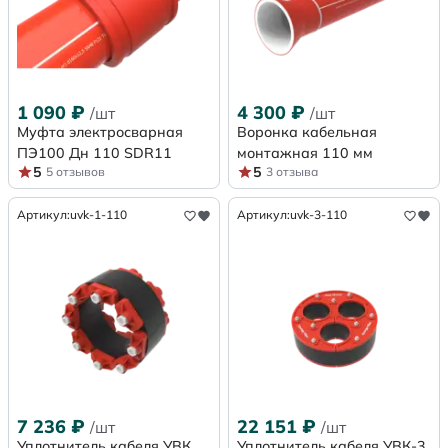
1 090
₽
4 300
₽
/шт
/шт
Муфта электросварная
Воронка кабельная
ПЭ100 Дн 110 SDR11
монтажная 110 мм
5
5
5 отзывов
3 отзыва
Артикул:
uvk-1-110
Артикул:
uvk-3-110
7 236
₽
22 151
₽
/шт
/шт
Уплотнитель кабеля УВК
Уплотнитель кабеля УВК-3