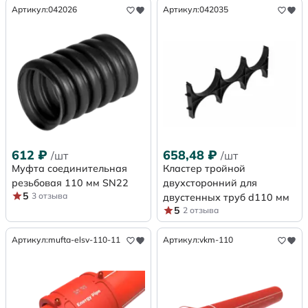
Артикул:
042026
Артикул:
042035
612
₽
658,48
₽
/шт
/шт
Муфта соединительная
Кластер тройной
резьбовая 110 мм SN22
двухсторонний для
5
3 отзыва
двустенных труб d110 мм
5
2 отзыва
Артикул:
mufta-elsv-110-11
Артикул:
vkm-110