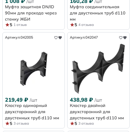
1 008
₽
160,28
₽
/шт
/шт
Муфта защитная DN/ID
Муфта соединительная
90мм для прохода через
для двустенных труб d110
стенку ЖБИ
мм
5
5
1 отзыв
4 отзыва
Артикул:
042005
Артикул:
042047
219,49
₽
438,98
₽
/шт
/шт
Кластер одинарный
Кластер двойной
двухсторонний для
двухсторонний для
двустенных труб d110 мм
двустенных труб d110 мм
5
5
3 отзыва
3 отзыва