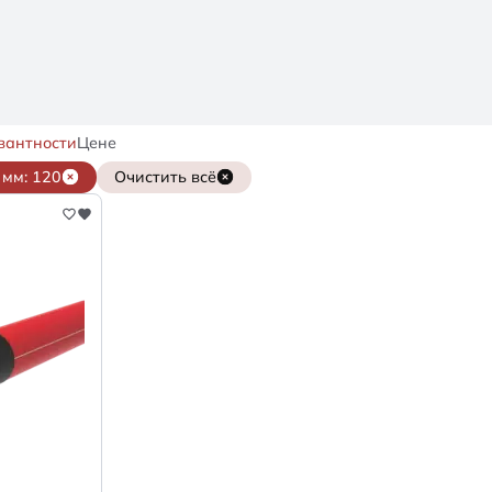
вантности
Цене
мм: 120
Очистить всё