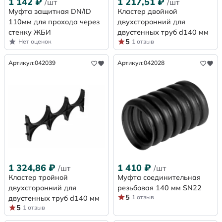
1 142
₽
1 217,51
₽
/шт
/шт
Муфта защитная DN/ID
Кластер двойной
110мм для прохода через
двухсторонний для
стенку ЖБИ
двустенных труб d140 мм
5
Нет оценок
1 отзыв
Артикул:
042039
Артикул:
042028
1 324,86
₽
1 410
₽
/шт
/шт
Кластер тройной
Муфта соединительная
двухсторонний для
резьбовая 140 мм SN22
5
1 отзыв
двустенных труб d140 мм
5
1 отзыв