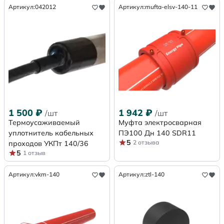
Артикул:
042012
Артикул:
mufta-elsv-140-11
1 500
₽
1 942
₽
/шт
/шт
Термоусаживаемый
Муфта электросварная
уплотнитель кабельных
ПЭ100 Дн 140 SDR11
5
2 отзыва
проходов УКПт 140/36
5
1 отзыв
Артикул:
vkm-140
Артикул:
ztl-140