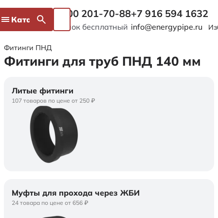
8 800 201-70-88
+7 916 594 1632
Каталог
Звонок бесплатный
info@energypipe.ru
Из
Фитинги ПНД
Фитинги для труб ПНД 140 мм
Литые фитинги
107 товаров по цене от 250 ₽
Муфты для прохода через ЖБИ
24 товара по цене от 656 ₽