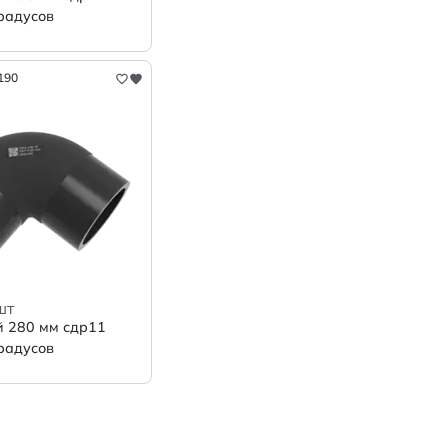
радусов
190
шт
й 280 мм сдр11
радусов