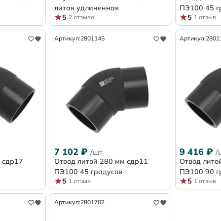
литая удлиненная
ПЭ100 45 г
5
5
2 отзыва
1 отзыв
Артикул:
2801145
Артикул:
2801
7 102
₽
9 416
₽
/шт
/
 сдр17
Отвод литой 280 мм сдр11
Отвод лито
ПЭ100 45 градусов
ПЭ100 90 г
5
5
1 отзыв
1 отзыв
Артикул:
2801702