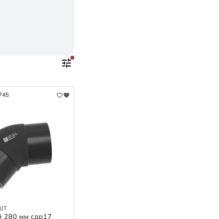
745
шт
й 280 мм сдр17