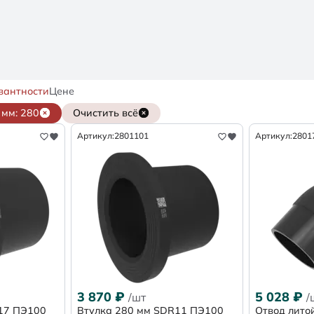
вантности
Цене
мм: 280
Очистить всё
Артикул:
2801101
Артикул:
2801
3 870
₽
5 028
₽
/шт
/
17 ПЭ100
Втулка 280 мм SDR11 ПЭ100
Отвод лито