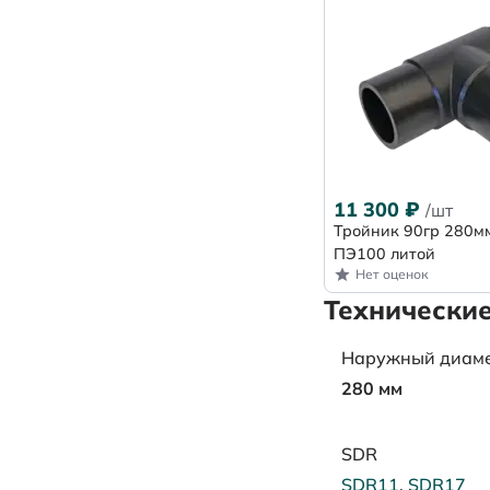
11 300
₽
/шт
Тройник 90гр 280м
ПЭ100 литой
Нет оценок
Технические
Наружный диаметр
280 мм
SDR
SDR11
,
SDR17