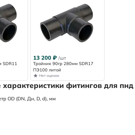
13 200
₽
/шт
м SDR11
Тройник 90гр 280мм SDR17
ПЭ100 литой
Нет оценок
 характеристики фитингов для пнд 
 OD (DN, Дн, D, d), мм