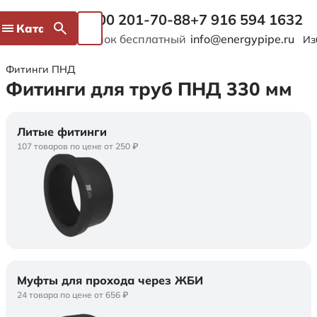
8 800 201-70-88
+7 916 594 1632
Каталог
Звонок бесплатный
info@energypipe.ru
Из
Фитинги ПНД
Фитинги для труб ПНД 330 мм
Литые фитинги
107 товаров по цене от 250 ₽
Муфты для прохода через ЖБИ
24 товара по цене от 656 ₽