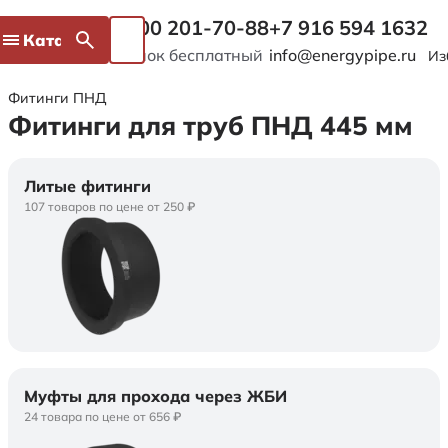
8 800 201-70-88
+7 916 594 1632
Каталог
Звонок бесплатный
info@energypipe.ru
Из
Фитинги ПНД
Фитинги для труб ПНД 445 мм
Литые фитинги
107 товаров по цене от 250 ₽
Муфты для прохода через ЖБИ
24 товара по цене от 656 ₽