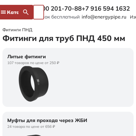
8 800 201-70-88
+7 916 594 1632
Каталог
Звонок бесплатный
info@energypipe.ru
Из
Фитинги ПНД
Фитинги для труб ПНД 450 мм
Литые фитинги
107 товаров по цене от 250 ₽
Муфты для прохода через ЖБИ
24 товара по цене от 656 ₽