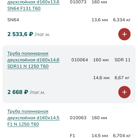
двухслойная d160х13,6
010073
160 мм
SN64 F131 Т60
SN64
13,6 мм
6,334 кг
2 533,6
₽
/пог.м.
Труба полимерная
двухслойная d160x14,6
010064
160 мм
SDR 11
SDR11 N 1250 Т60
14,6 мм
6,67 кг
2 668
₽
/пог.м.
Труба полимерная
двухслойная d160x14,5
010063
160 мм
F1 N 1250 Т60
F1
14,5 мм
6,704 кг