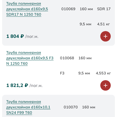
Труба полимерная
двухслойная d160x9,5
010069
160 мм
SDR 17
SDR17 N 1250 Т60
9,5 мм
4,51 кг
1 804
₽
/пог.м.
Труба полимерная
двухслойная d160x9,5 F3
010068
160 мм
N 1250 Т60
F3
9,5 мм
4,553 кг
1 821,2
₽
/пог.м.
Труба полимерная
двухслойная d160х10,1
010070
160 мм
SN24 F99 Т60