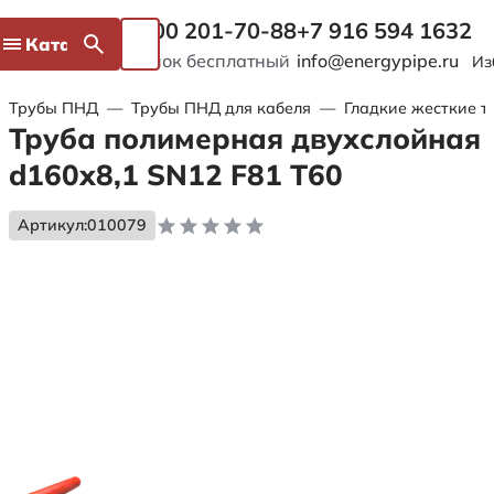
8 800 201-70-88
+7 916 594 1632
Каталог
Звонок бесплатный
info@energypipe.ru
Из
Трубы ПНД
—
Трубы ПНД для кабеля
—
Гладкие жесткие т
Труба полимерная двухслойная
d160х8,1 SN12 F81 Т60
Артикул:
010079