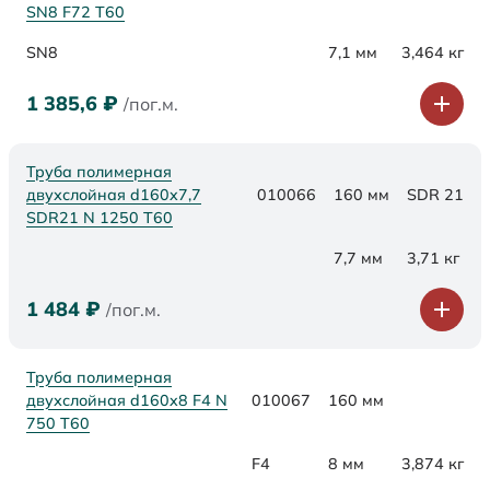
SN8 F72 Т60
SN8
7,1 мм
3,464 кг
1 385,6
₽
/пог.м.
Труба полимерная
двухслойная d160x7,7
010066
160 мм
SDR 21
SDR21 N 1250 Т60
7,7 мм
3,71 кг
1 484
₽
/пог.м.
Труба полимерная
двухслойная d160x8 F4 N
010067
160 мм
750 Т60
F4
8 мм
3,874 кг