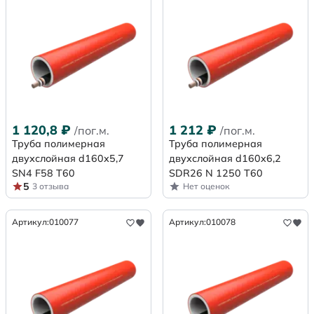
1 120,8
₽
1 212
₽
/пог.м.
/пог.м.
Труба полимерная
Труба полимерная
двухслойная d160х5,7
двухслойная d160x6,2
SN4 F58 Т60
SDR26 N 1250 Т60
5
3 отзыва
Нет оценок
Артикул:
010077
Артикул:
010078