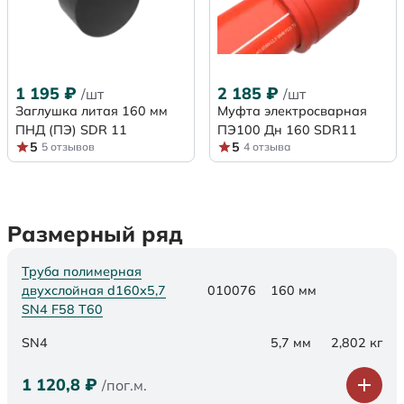
1 195
₽
2 185
₽
/шт
/шт
Заглушка литая 160 мм
Муфта электросварная
ПНД (ПЭ) SDR 11
ПЭ100 Дн 160 SDR11
5
5
5 отзывов
4 отзыва
Размерный ряд
Труба полимерная
двухслойная d160х5,7
010076
160 мм
SN4 F58 Т60
SN4
5,7 мм
2,802 кг
1 120,8
₽
/пог.м.