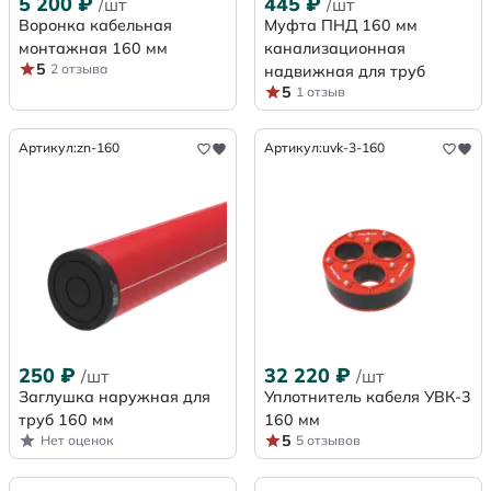
5 200
₽
445
₽
/шт
/шт
Воронка кабельная
Муфта ПНД 160 мм
монтажная 160 мм
канализационная
5
2 отзыва
надвижная для труб
5
1 отзыв
Артикул:
zn-160
Артикул:
uvk-3-160
250
₽
32 220
₽
/шт
/шт
Заглушка наружная для
Уплотнитель кабеля УВК-3
труб 160 мм
160 мм
5
Нет оценок
5 отзывов