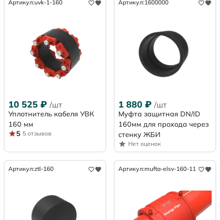
Артикул:
uvk-1-160
Артикул:
1600000
10 525
₽
1 880
₽
/шт
/шт
Уплотнитель кабеля УВК
Муфта защитная DN/ID
160 мм
160мм для прохода через
5
5 отзывов
стенку ЖБИ
Нет оценок
Артикул:
ztl-160
Артикул:
mufta-elsv-160-11