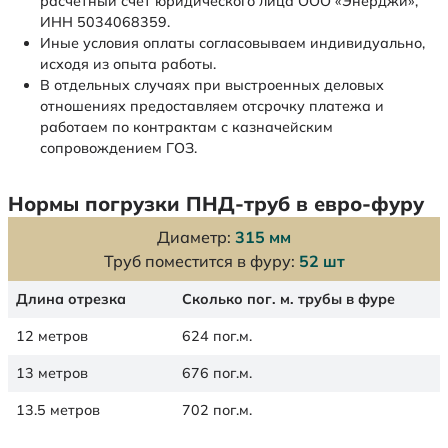
расчетный счет юридического лица ООО «Энерджи»,
ИНН 5034068359.
Иные условия оплаты согласовываем индивидуально,
исходя из опыта работы.
В отдельных случаях при выстроенных деловых
отношениях предоставляем отсрочку платежа и
работаем по контрактам с казначейским
сопровождением ГОЗ.
Нормы погрузки ПНД-труб в евро-фуру
Диаметр:
315 мм
Труб поместится в фуру:
52 шт
Длина отрезка
Сколько пог. м. трубы в фуре
12 метров
624 пог.м.
13 метров
676 пог.м.
13.5 метров
702 пог.м.