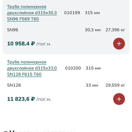
Труба полимерная
двухслойная d315х30,3
010199
315 мм
SN96 F569 Т60
SN96
30,3 мм
27,396 кг
10 958,4
₽
/пог.м.
Труба полимерная
двухслойная d315х33,0
010200
315 мм
SN128 F615 Т60
SN128
33 мм
29,559 кг
11 823,6
₽
/пог.м.