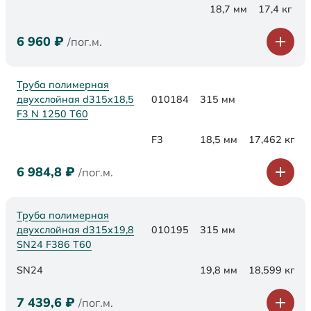
18,7 мм
17,4 кг
6 960
₽
/пог.м.
Труба полимерная
двухслойная d315x18,5
010184
315 мм
F3 N 1250 Т60
F3
18,5 мм
17,462 кг
6 984,8
₽
/пог.м.
Труба полимерная
двухслойная d315х19,8
010195
315 мм
SN24 F386 Т60
SN24
19,8 мм
18,599 кг
7 439,6
₽
/пог.м.