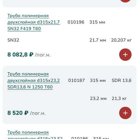
Труба полимерная
двухслойная d315х21,7
010196
315 мм
SN32 F419 Т60
SN32
21,7 мм
20,207 кг
8 082,8
₽
/пог.м.
Труба полимерная
двухслойная d315x23,2
010187
315 мм
SDR 13,6
SDR13,6 N 1250 Т60
23,2 мм
21,3 кг
8 520
₽
/пог.м.
Труба полимерная
двухслойная d315x23 F2
010186
315 мм