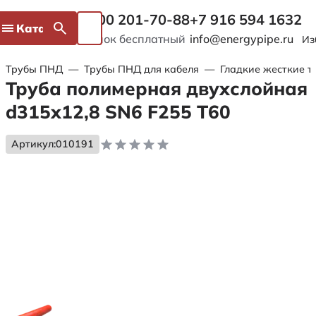
8 800 201-70-88
+7 916 594 1632
Каталог
Звонок бесплатный
info@energypipe.ru
Из
Трубы ПНД
—
Трубы ПНД для кабеля
—
Гладкие жесткие т
Труба полимерная двухслойная
d315х12,8 SN6 F255 Т60
Артикул:
010191