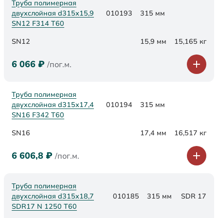
Труба полимерная
двухслойная d315х15,9
010193
315 мм
SN12 F314 Т60
SN12
15,9 мм
15,165 кг
6 066
₽
/пог.м.
Труба полимерная
двухслойная d315х17,4
010194
315 мм
SN16 F342 Т60
SN16
17,4 мм
16,517 кг
6 606,8
₽
/пог.м.
Труба полимерная
двухслойная d315x18,7
010185
315 мм
SDR 17
SDR17 N 1250 Т60