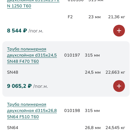
N 1250 Т60
F2
23 мм
21,36 кг
8 544
₽
/пог.м.
Труба полимерная
двухслойная d315х24,5
010197
315 мм
SN48 F470 Т60
SN48
24,5 мм
22,663 кг
9 065,2
₽
/пог.м.
Труба полимерная
двухслойная d315х26,8
010198
315 мм
SN64 F510 Т60
SN64
26,8 мм
24,545 кг