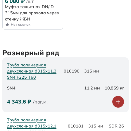
6 080
₽
/шт
Муфта защитная DN/ID
315мм для прохода через
стенку ЖБИ
Нет оценок
Размерный ряд
Труба полимерная
двухслойная d315х11,2
010190
315 мм
SN4 F225 Т60
SN4
11,2 мм
10,859 кг
4 343,6
₽
/пог.м.
Труба полимерная
двухслойная d315x12,1
010181
315 мм
SDR 26