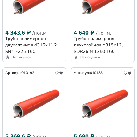
4 343,6
₽
4 640
₽
/пог.м.
/пог.м.
Труба полимерная
Труба полимерная
двухслойная d315х11,2
двухслойная d315x12,1
SN4 F225 Т60
SDR26 N 1250 Т60
Нет оценок
Нет оценок
Артикул:
010192
Артикул:
010183
5 369,6
₽
5 680
₽
/пог.м.
/пог.м.