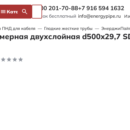
8 800 201-70-88
+7 916 594 1632
Каталог
Звонок бесплатный
info@energypipe.ru
Из
 ПНД для кабеля
—
Гладкие жесткие трубы
—
ЭнерджиПайп 
мерная двухслойная d500x29,7 S