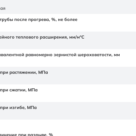
кая
рубы после прогрева, %, не более
йного теплового расширения,
мм/м°С
валентной равномерно зернистой шероховатости,
мм
 при растяжении,
МПа
 при сжатии,
МПа
 при изгибе,
МПа
линение при разрыве,
%