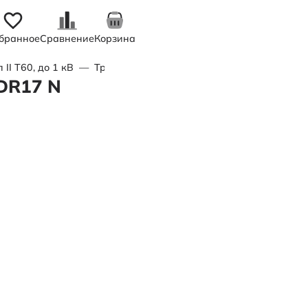
бранное
Сравнение
Корзина
II Т60, до 1 кВ
—
Труба полимерная двухслойная d500x29,7
DR17 N