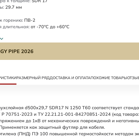
ра к толщине:
SDR 17
ы:
29.7
мм
к горению:
ПВ-2
 длительная:
от -70°C до +60°C
GY PIPE 2026
РИСТИКИ
РАЗМЕРНЫЙ РЯД
ДОСТАВКА И ОПЛАТА
ПОХОЖИЕ ТОВАРЫ
ОТЗЫ
ухслойная d500x29,7 SDR17 N 1250 Т60 соответствует станд
 Р 70751-2023 и ТУ 22.21.21-001-84270851-2024 (код товара
пряжением до 1кВ от механических повреждений и негативны
Применяется как защитный футляр для кабеля.
этилена (ПНД) ПЭ 100 повышенной термостойкости методом эк