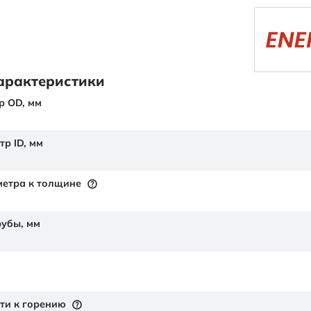
арактеристики
р OD,
мм
тр ID,
мм
етра к толщине
рубы,
мм
ти к горению