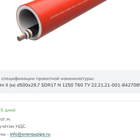
 спецификации проектной номенклатуры:
 II (м) d500x29,7 SDR17 N 1250 Т60 ТУ 22.21.21-001-84270
-5 дней
пог.м.
учётом НДС.
ены -
info@energypipe.ru