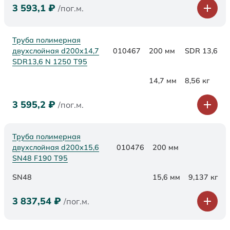
3 593,1
₽
/пог.м.
Труба полимерная
двухслойная d200x14,7
010467
200 мм
SDR 13,6
SDR13,6 N 1250 Т95
14,7 мм
8,56 кг
3 595,2
₽
/пог.м.
Труба полимерная
двухслойная d200х15,6
010476
200 мм
SN48 F190 Т95
SN48
15,6 мм
9,137 кг
3 837,54
₽
/пог.м.