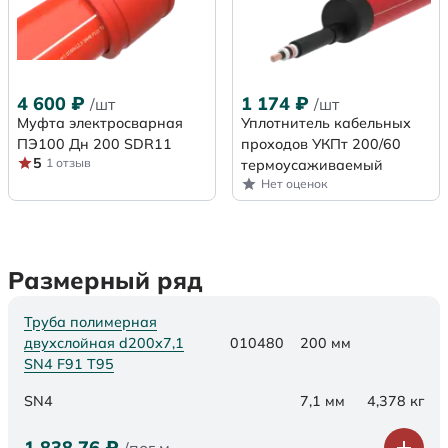
4 600
₽
1 174
₽
/шт
/шт
Муфта электросварная
Уплотнитель кабельных
ПЭ100 Дн 200 SDR11
проходов УКПт 200/60
5
1 отзыв
термоусаживаемый
Нет оценок
Размерный ряд
Труба полимерная
двухслойная d200х7,1
010480
200 мм
SN4 F91 Т95
SN4
7,1 мм
4,378 кг
1 838,76
₽