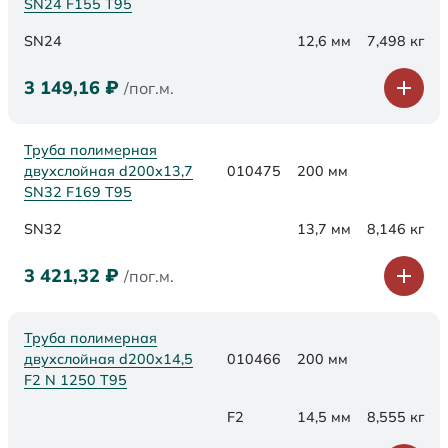
SN24 F155 Т95
SN24
12,6 мм
7,498 кг
3 149,16
₽
/пог.м.
Труба полимерная
двухслойная d200х13,7
010475
200 мм
SN32 F169 Т95
SN32
13,7 мм
8,146 кг
3 421,32
₽
/пог.м.
Труба полимерная
двухслойная d200x14,5
010466
200 мм
F2 N 1250 Т95
F2
14,5 мм
8,555 кг