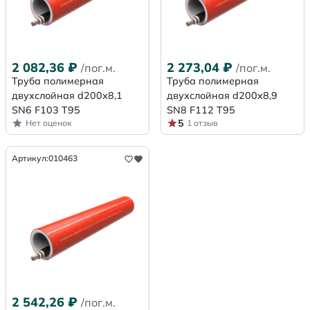
2 082,36
₽
2 273,04
₽
/пог.м.
/пог.м.
Труба полимерная
Труба полимерная
двухслойная d200х8,1
двухслойная d200х8,9
SN6 F103 Т95
SN8 F112 Т95
5
Нет оценок
1 отзыв
Артикул:
010463
2 542,26
₽
/пог.м.