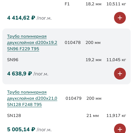
F1
18,2 мм
10,511 кг
4 414,62
₽
/пог.м.
Труба полимерная
двухслойная d200х19,2
010478
200 мм
SN96 F229 Т95
SN96
19,2 мм
11,045 кг
4 638,9
₽
/пог.м.
Труба полимерная
двухслойная d200х21,0
010479
200 мм
SN128 F248 Т95
SN128
21 мм
11,917 кг
5 005,14
₽
/пог.м.