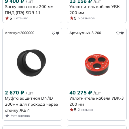
9 400
₽
13 156
₽
/шт
/шт
Заглушка литая 200 мм
Уплотнитель кабеля УВК
ПНД (ПЭ) SDR 11
200 мм
5
5
3 отзыва
5 отзывов
Артикул:
2000000
Артикул:
uvk-3-200
2 670
₽
40 275
₽
/шт
/шт
Муфта защитная DN/ID
Уплотнитель кабеля УВК-3
200мм для прохода через
200 мм
5
2 отзыва
стенку ЖБИ
Нет оценок