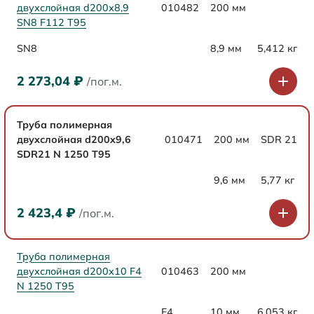
двухслойная d200х8,9
010482
200 мм
SN8 F112 Т95
SN8
8,9 мм
5,412 кг
2 273,04
₽
/пог.м.
Труба полимерная
двухслойная d200x9,6
010471
200 мм
SDR 21
SDR21 N 1250 Т95
9,6 мм
5,77 кг
2 423,4
₽
/пог.м.
Труба полимерная
двухслойная d200x10 F4
010463
200 мм
N 1250 Т95
F4
10 мм
6,053 кг