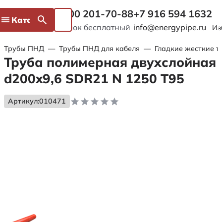
8 800 201-70-88
+7 916 594 1632
Каталог
Звонок бесплатный
info@energypipe.ru
Из
Трубы ПНД
—
Трубы ПНД для кабеля
—
Гладкие жесткие т
Труба полимерная двухслойная
d200x9,6 SDR21 N 1250 Т95
Артикул:
010471