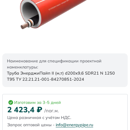
Наименование для спецификации проектной
номенклатуры:
Труба ЭнерджиПайп II (м,т) d200x9,6 SDR21 N 1250
Т95 ТУ 22.21.21-001-84270851-2024
Изготовим за 3-5 дней
2 423,4
₽
/пог.м.
Цена розничная с учётом НДС.
Запрос оптовой цены -
info@energypipe.ru