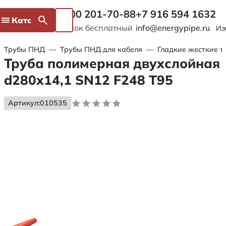
8 800 201-70-88
+7 916 594 1632
Каталог
Звонок бесплатный
info@energypipe.ru
Из
Трубы ПНД
—
Трубы ПНД для кабеля
—
Гладкие жесткие т
Труба полимерная двухслойная
d280х14,1 SN12 F248 Т95
Артикул:
010535