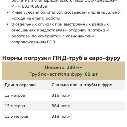
расчетный счет юридического лица ООО «Энерджи»,
ИНН 5034068359.
Иные условия оплаты согласовываем индивидуально,
исходя из опыта работы.
В отдельных случаях при выстроенных деловых
отношениях предоставляем отсрочку платежа и
работаем по контрактам с казначейским
сопровождением ГОЗ.
Нормы погрузки ПНД-труб в евро-фуру
Диаметр:
280 мм
Труб поместится в фуру:
68 шт
Длина отрезка
Сколько пог. м. трубы в фуре
12 метров
816 пог.м.
13 метров
884 пог.м.
13.5 метров
918 пог.м.