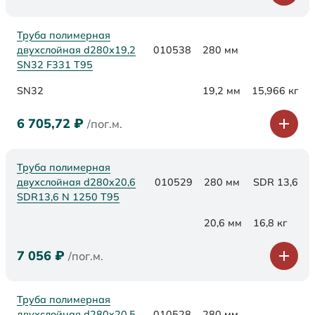
Труба полимерная
двухслойная d280х19,2
010538
280 мм
SN32 F331 Т95
SN32
19,2 мм
15,966 кг
6 705,72
₽
/пог.м.
Труба полимерная
двухслойная d280x20,6
010529
280 мм
SDR 13,6
SDR13,6 N 1250 Т95
20,6 мм
16,8 кг
7 056
₽
/пог.м.
Труба полимерная
двухслойная d280x20,5
010528
280 мм