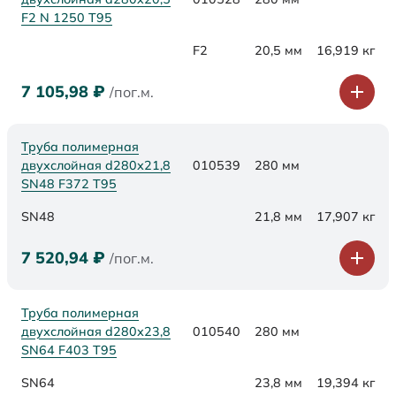
F2 N 1250 Т95
F2
20,5 мм
16,919 кг
7 105,98
₽
/пог.м.
Труба полимерная
двухслойная d280х21,8
010539
280 мм
SN48 F372 Т95
SN48
21,8 мм
17,907 кг
7 520,94
₽
/пог.м.
Труба полимерная
двухслойная d280х23,8
010540
280 мм
SN64 F403 Т95
SN64
23,8 мм
19,394 кг