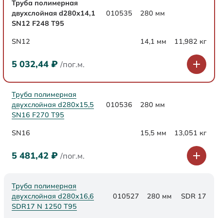
Труба полимерная
двухслойная d280х14,1
010535
280 мм
SN12 F248 Т95
SN12
14,1 мм
11,982 кг
5 032,44
₽
/пог.м.
Труба полимерная
двухслойная d280х15,5
010536
280 мм
SN16 F270 Т95
SN16
15,5 мм
13,051 кг
5 481,42
₽
/пог.м.
Труба полимерная
двухслойная d280x16,6
010527
280 мм
SDR 17
SDR17 N 1250 Т95