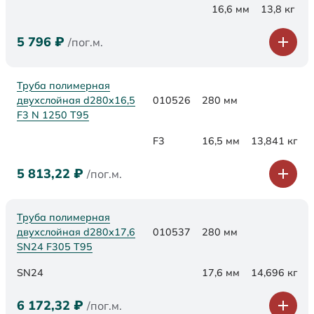
16,6 мм
13,8 кг
5 796
₽
/пог.м.
Труба полимерная
двухслойная d280x16,5
010526
280 мм
F3 N 1250 Т95
F3
16,5 мм
13,841 кг
5 813,22
₽
/пог.м.
Труба полимерная
двухслойная d280х17,6
010537
280 мм
SN24 F305 Т95
SN24
17,6 мм
14,696 кг
6 172,32
₽
/пог.м.