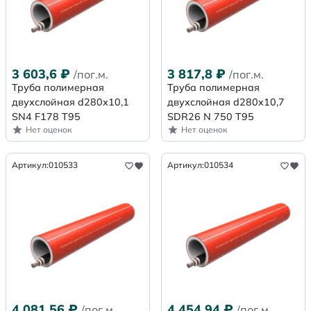
3 603,6
₽
3 817,8
₽
/пог.м.
/пог.м.
Труба полимерная
Труба полимерная
двухслойная d280х10,1
двухслойная d280x10,7
SN4 F178 Т95
SDR26 N 750 Т95
Нет оценок
Нет оценок
Артикул:
010533
Артикул:
010534
4 081,56
₽
4 454,94
₽
/пог.м.
/пог.м.