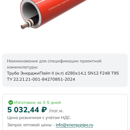
Наименование для спецификации проектной
номенклатуры:
Труба ЭнерджиПайп II (м,т) d280х14,1 SN12 F248 Т95
ТУ 22.21.21-001-84270851-2024
Изготовим за 3-5 дней
5 032,44
₽
/пог.м.
Цена розничная с учётом НДС.
Запрос оптовой цены -
info@energypipe.ru