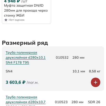
4 948
₽
/шт
Муфта защитная DN/ID
280мм для прохода через
стенку ЖБИ
Нет оценок
Размерный ряд
Труба полимерная
двухслойная d280х10,1
010532
280 мм
SN4 F178 Т95
SN4
10,1 мм
8,58 кг
3 603,6
₽
/пог.м.
Труба полимерная
двухслойная d280x10,7
010523
280 мм
SDR 26