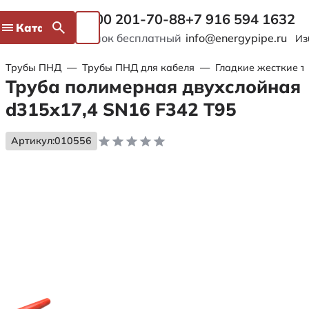
8 800 201-70-88
+7 916 594 1632
Каталог
Звонок бесплатный
info@energypipe.ru
Из
Трубы ПНД
—
Трубы ПНД для кабеля
—
Гладкие жесткие т
Труба полимерная двухслойная
d315х17,4 SN16 F342 Т95
Артикул:
010556