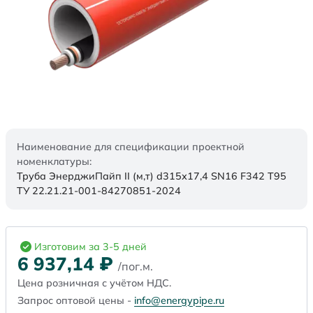
Наименование для спецификации проектной
номенклатуры:
Труба ЭнерджиПайп II (м,т) d315х17,4 SN16 F342 Т95
ТУ 22.21.21-001-84270851-2024
Изготовим за 3-5 дней
6 937,14
₽
/пог.м.
Цена розничная с учётом НДС.
Запрос оптовой цены -
info@energypipe.ru