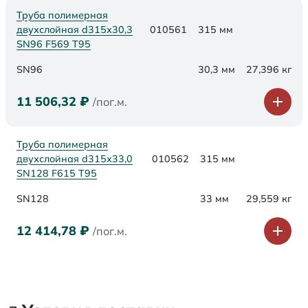
Труба полимерная
двухслойная d315х30,3
010561
315 мм
SN96 F569 Т95
SN96
30,3 мм
27,396 кг
11 506,32
₽
/пог.м.
Труба полимерная
двухслойная d315х33,0
010562
315 мм
SN128 F615 Т95
SN128
33 мм
29,559 кг
12 414,78
₽
/пог.м.