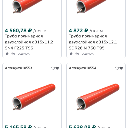
4 560,78
₽
4 872
₽
/пог.м.
/пог.м.
Труба полимерная
Труба полимерная
двухслойная d315х11,2
двухслойная d315x12,1
SN4 F225 Т95
SDR26 N 750 Т95
Нет оценок
Нет оценок
Артикул:
010553
Артикул:
010554
5 165,58
₽
5 638,08
₽
/пог.м.
/пог.м.