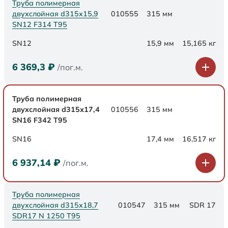
Труба полимерная
двухслойная d315х15,9
010555
315 мм
SN12 F314 Т95
SN12
15,9 мм
15,165 кг
6 369,3
₽
/пог.м.
Труба полимерная
двухслойная d315х17,4
010556
315 мм
SN16 F342 Т95
SN16
17,4 мм
16,517 кг
6 937,14
₽
/пог.м.
Труба полимерная
двухслойная d315x18,7
010547
315 мм
SDR 17
SDR17 N 1250 Т95