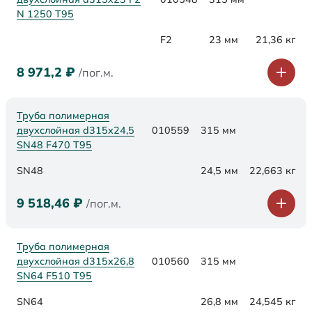
N 1250 Т95
F2
23 мм
21,36 кг
8 971,2
₽
/пог.м.
Труба полимерная
двухслойная d315х24,5
010559
315 мм
SN48 F470 Т95
SN48
24,5 мм
22,663 кг
9 518,46
₽
/пог.м.
Труба полимерная
двухслойная d315х26,8
010560
315 мм
SN64 F510 Т95
SN64
26,8 мм
24,545 кг