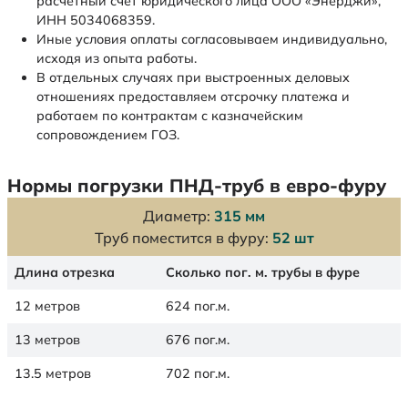
расчетный счет юридического лица ООО «Энерджи»,
ИНН 5034068359.
Иные условия оплаты согласовываем индивидуально,
исходя из опыта работы.
В отдельных случаях при выстроенных деловых
отношениях предоставляем отсрочку платежа и
работаем по контрактам с казначейским
сопровождением ГОЗ.
Нормы погрузки ПНД-труб в евро-фуру
Диаметр:
315 мм
Труб поместится в фуру:
52 шт
Длина отрезка
Сколько пог. м. трубы в фуре
12 метров
624 пог.м.
13 метров
676 пог.м.
13.5 метров
702 пог.м.