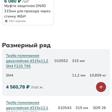
6 080
₽
/шт
Муфта защитная DN/ID
315мм для прохода через
стенку ЖБИ
Нет оценок
Размерный ряд
Труба полимерная
двухслойная d315х11,2
010552
315 мм
SN4 F225 Т95
SN4
11,2 мм
10,859 кг
4 560,78
₽
/пог.м.
Труба полимерная
двухслойная d315x12,1
010543
315 мм
SDR 26