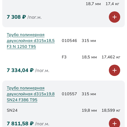
18,7 мм
17,4 кг
7 308
₽
/пог.м.
Труба полимерная
двухслойная d315x18,5
010546
315 мм
F3 N 1250 Т95
F3
18,5 мм
17,462 кг
7 334,04
₽
/пог.м.
Труба полимерная
двухслойная d315х19,8
010557
315 мм
SN24 F386 Т95
SN24
19,8 мм
18,599 кг
7 811,58
₽
/пог.м.