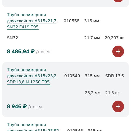
Труба полимерная
двухслойная d315х21,7
010558
315 мм
SN32 F419 Т95
SN32
21,7 мм
20,207 кг
8 486,94
₽
/пог.м.
Труба полимерная
двухслойная d315x23,2
010549
315 мм
SDR 13,6
SDR13,6 N 1250 Т95
23,2 мм
21,3 кг
8 946
₽
/пог.м.
Труба полимерная
двухслойная d315x23 F2
010548
315 мм