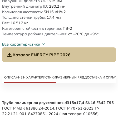
Наружный диаметр OD:
315
мм
Внутренний диаметр ID:
280.2
мм
Кольцевая жесткость:
SN16
кН/м2
Толщина стенки трубы:
17.4
мм
Вес:
16.517
кг
Категория стойкости к горению:
ПВ-2
Температура рабочая длительная:
от -70°C до +95°C
Все характеристики
Каталог ENERGY PIPE 2026
ОПИСАНИЕ И ХАРАКТЕРИСТИКИ
РАЗМЕРНЫЙ РЯД
ДОСТАВКА И ОПЛАТ
Труба полимерная двухслойная d315х17,4 SN16 F342 Т95
ГОСТ Р МЭК 61386.24-2014. ГОСТ Р 70751-2023 ТУ
22.21.21-001-84270851-2024 (код товара: 010556)