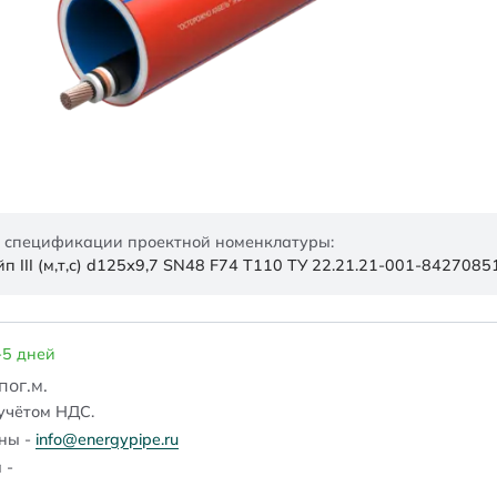
 спецификации проектной номенклатуры:
 III (м,т,с) d125х9,7 SN48 F74 Т110 ТУ 22.21.21-001-8427085
-5 дней
/пог.м.
учётом НДС.
ены -
info@energypipe.ru
 -