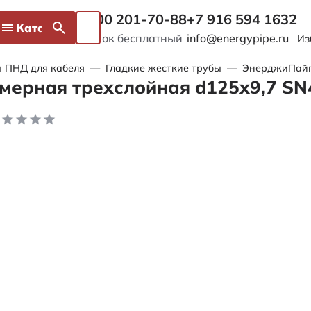
8 800 201-70-88
+7 916 594 1632
Каталог
Звонок бесплатный
info@energypipe.ru
Из
 ПНД для кабеля
—
Гладкие жесткие трубы
—
ЭнерджиПайп 
мерная трехслойная d125х9,7 SN