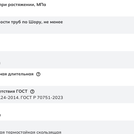
 при растяжении,
МПа
ности труб по Шору,
не менее
й
чая длительная
етствия ГОСТ
.24-2014. ГОСТ Р 70751-2023
я
ая термостойкая скользящая