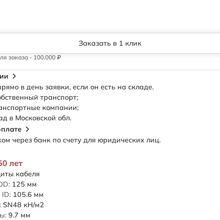
Заказать в 1 клик
я заказа - 100,000 ₽
сии
рямо в день заявки, если он есть на складе.
обственный транспорт;
анспортные компании;
ад в Московской обл.
оплате
м через банк по счету для юридических лиц.
50 лет
иты кабеля
OD:
125
мм
ID:
105.6
мм
:
SN48
кН/м2
ы:
9.7
мм