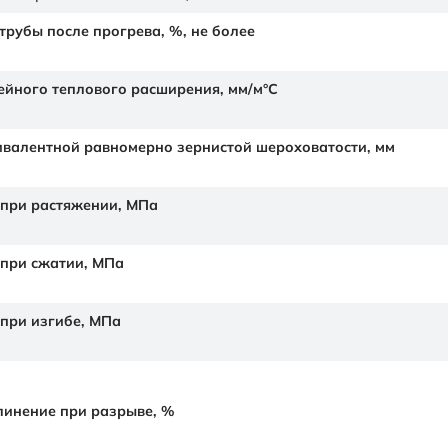
рубы после прогрева, %, не более
йного теплового расширения,
мм/м°С
валентной равномерно зернистой шероховатости,
мм
 при растяжении,
МПа
 при сжатии,
МПа
 при изгибе,
МПа
линение при разрыве,
%