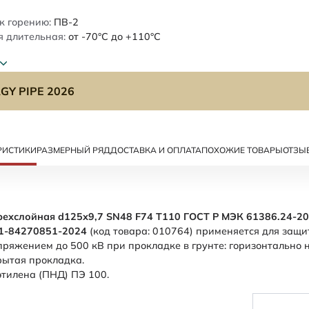
к горению:
ПВ-2
 длительная:
от -70°C до +110°C
GY PIPE 2026
РИСТИКИ
РАЗМЕРНЫЙ РЯД
ДОСТАВКА И ОПЛАТА
ПОХОЖИЕ ТОВАРЫ
ОТЗЫ
рехслойная d125х9,7 SN48 F74 Т110 ГОСТ Р МЭК 61386.24-20
01-84270851-2024
(код товара: 010764) применяется для защ
ряжением до 500 кВ при прокладке в грунте: горизонтально
крытая прокладка.
этилена (ПНД) ПЭ 100.