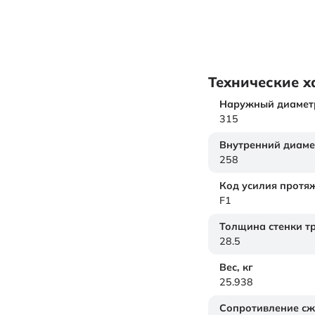
Технические х
Наружный диамет
315
Внутренний диаме
258
Код усилия протя
F1
Толщина стенки т
28.5
Вес,
кг
25.938
Сопротивление с