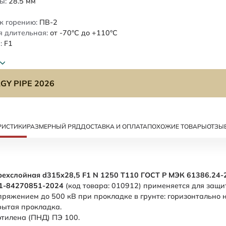
ы:
28.5
мм
к горению:
ПВ-2
 длительная:
от -70°C до +110°C
:
F1
GY PIPE 2026
РИСТИКИ
РАЗМЕРНЫЙ РЯД
ДОСТАВКА И ОПЛАТА
ПОХОЖИЕ ТОВАРЫ
ОТЗЫ
рехслойная d315x28,5 F1 N 1250 Т110 ГОСТ Р МЭК 61386.24-
01-84270851-2024
(код товара: 010912) применяется для защ
ряжением до 500 кВ при прокладке в грунте: горизонтально
крытая прокладка.
этилена (ПНД) ПЭ 100.