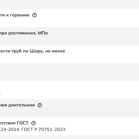
ти к горению
 при растяжении,
МПа
ности труб по Шору,
не менее
й
чая длительная
етствия ГОСТ
.24-2014. ГОСТ Р 70751-2023