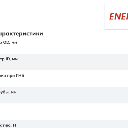
арактеристики
р OD,
мм
тр ID,
мм
жки при ГНБ
рубы,
мм
жатию,
Н