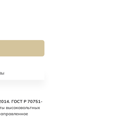
ВЫ
2014. ГОСТ Р 70751-
иты высоковольтных
 направленное