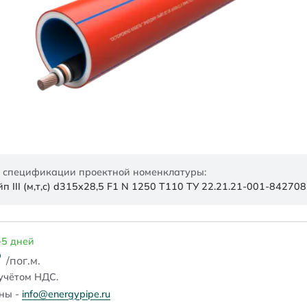
 спецификации проектной номенклатуры:
 III (м,т,с) d315x28,5 F1 N 1250 Т110 ТУ 22.21.21-001-84270
-5 дней
₽
/пог.м.
учётом НДС.
ены -
info@energypipe.ru