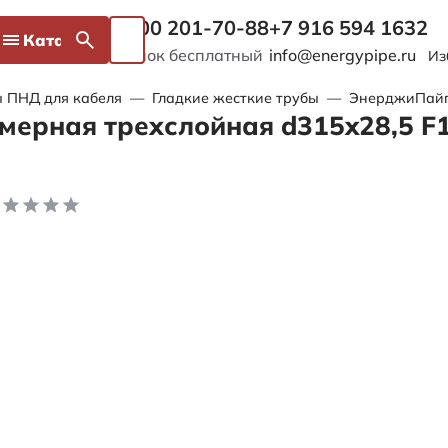
8 800 201-70-88
+7 916 594 1632
Каталог
Звонок бесплатный
info@energypipe.ru
Из
 ПНД для кабеля
—
Гладкие жесткие трубы
—
ЭнерджиПайп 
мерная трехслойная d315x28,5 F1