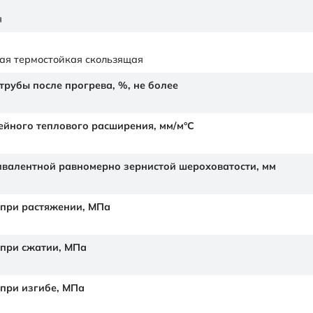
я
ая термостойкая скользящая
рубы после прогрева, %, не более
йного теплового расширения,
мм/м°С
валентной равномерно зернистой шероховатости,
мм
 при растяжении,
МПа
 при сжатии,
МПа
 при изгибе,
МПа