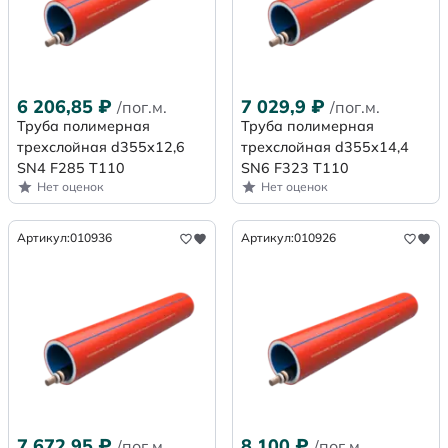
6 206,85
₽
7 029,9
₽
/пог.м.
/пог.м.
Труба полимерная
Труба полимерная
трехслойная d355х12,6
трехслойная d355х14,4
SN4 F285 Т110
SN6 F323 Т110
Нет оценок
Нет оценок
Артикул:
010936
Артикул:
010926
7 672,95
₽
8 100
₽
/пог.м.
/пог.м.