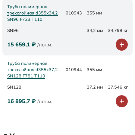
Труба полимерная
трехслойная d355х34,2
010943
355 мм
SN96 F723 Т110
SN96
34,2 мм
34,798 кг
15 659,1
₽
/пог.м.
Труба полимерная
трехслойная d355х37,2
010944
355 мм
SN128 F781 Т110
SN128
37,2 мм
37,546 кг
16 895,7
₽
/пог.м.