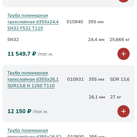
Труба полимерная
трехслойная d355х24,4
010940
355 мм
SN32 F532 Т110
SN32
24,4 мм
25,666 кг
11 549,7
₽
/пог.м.
Труба полимерная
трехслойная d355x26,1
010931
355 мм
SDR 13,6
SDR13,6 N 1250 Т110
26,1 мм
27 кг
12 150
₽
/пог.м.
Труба полимерная
трехслойная d355x26 F2
010930
355 мм