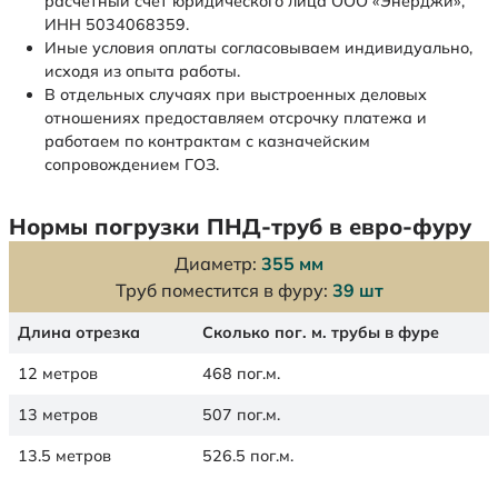
расчетный счет юридического лица ООО «Энерджи»,
ИНН 5034068359.
Иные условия оплаты согласовываем индивидуально,
исходя из опыта работы.
В отдельных случаях при выстроенных деловых
отношениях предоставляем отсрочку платежа и
работаем по контрактам с казначейским
сопровождением ГОЗ.
Нормы погрузки ПНД-труб в евро-фуру
Диаметр:
355 мм
Труб поместится в фуру:
39 шт
Длина отрезка
Сколько пог. м. трубы в фуре
12 метров
468 пог.м.
13 метров
507 пог.м.
13.5 метров
526.5 пог.м.