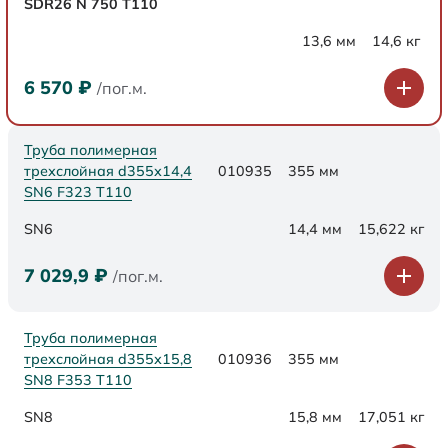
SDR26 N 750 Т110
13,6 мм
14,6 кг
6 570
₽
/пог.м.
Труба полимерная
трехслойная d355х14,4
010935
355 мм
SN6 F323 Т110
SN6
14,4 мм
15,622 кг
7 029,9
₽
/пог.м.
Труба полимерная
трехслойная d355х15,8
010936
355 мм
SN8 F353 Т110
SN8
15,8 мм
17,051 кг