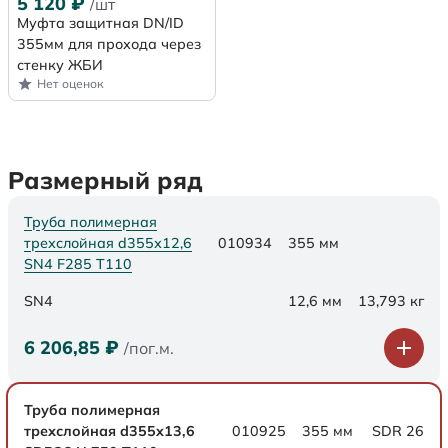
5 120
₽
/шт
Муфта защитная DN/ID
355мм для прохода через
стенку ЖБИ
Нет оценок
Размерный ряд
Труба полимерная
трехслойная d355х12,6
010934
355 мм
SN4 F285 Т110
SN4
12,6 мм
13,793 кг
6 206,85
₽
/пог.м.
Труба полимерная
трехслойная d355x13,6
010925
355 мм
SDR 26