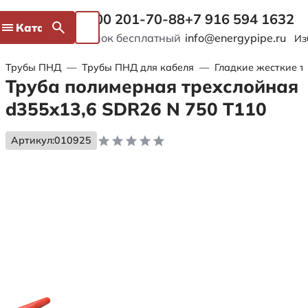
8 800 201-70-88
+7 916 594 1632
Каталог
Звонок бесплатный
info@energypipe.ru
Из
Трубы ПНД
—
Трубы ПНД для кабеля
—
Гладкие жесткие т
Труба полимерная трехслойная
d355x13,6 SDR26 N 750 Т110
Артикул:
010925