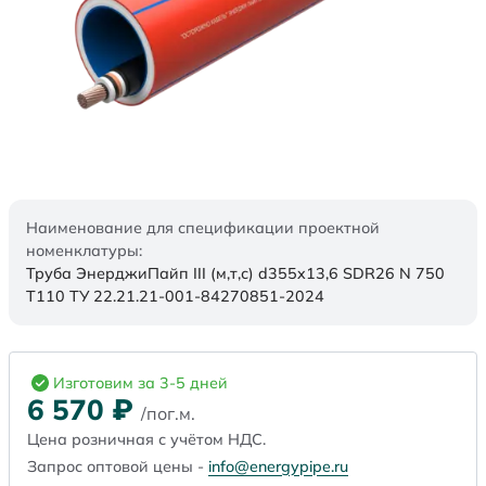
Наименование для спецификации проектной
номенклатуры:
Труба ЭнерджиПайп III (м,т,с) d355x13,6 SDR26 N 750
Т110 ТУ 22.21.21-001-84270851-2024
Изготовим за 3-5 дней
6 570
₽
/пог.м.
Цена розничная с учётом НДС.
Запрос оптовой цены -
info@energypipe.ru