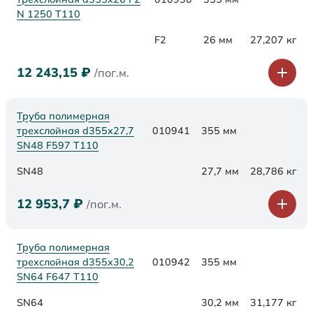
N 1250 Т110
F2
26 мм
27,207 кг
12 243,15
₽
/пог.м.
Труба полимерная
трехслойная d355х27,7
010941
355 мм
SN48 F597 Т110
SN48
27,7 мм
28,786 кг
12 953,7
₽
/пог.м.
Труба полимерная
трехслойная d355х30,2
010942
355 мм
SN64 F647 Т110
SN64
30,2 мм
31,177 кг