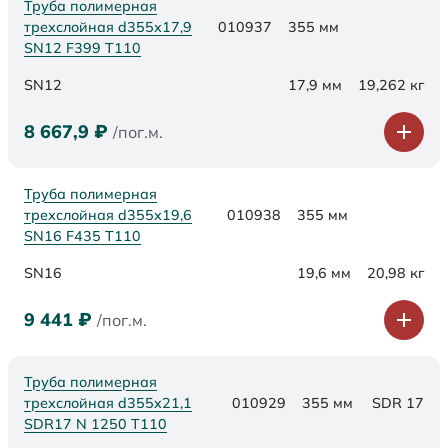
Труба полимерная
трехслойная d355х17,9
010937
355 мм
SN12 F399 Т110
SN12
17,9 мм
19,262 кг
8 667,9
₽
/пог.м.
Труба полимерная
трехслойная d355х19,6
010938
355 мм
SN16 F435 Т110
SN16
19,6 мм
20,98 кг
9 441
₽
/пог.м.
Труба полимерная
трехслойная d355x21,1
010929
355 мм
SDR 17
SDR17 N 1250 Т110