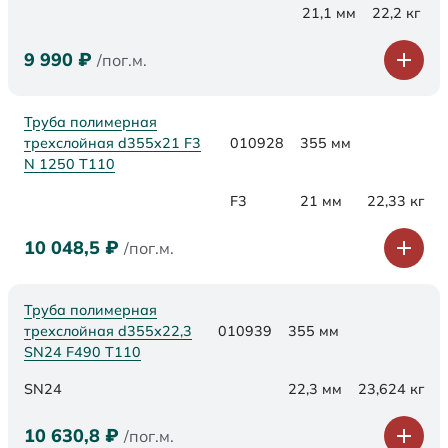
21,1 мм
22,2 кг
9 990
₽
/пог.м.
Труба полимерная
трехслойная d355x21 F3
010928
355 мм
N 1250 Т110
F3
21 мм
22,33 кг
10 048,5
₽
/пог.м.
Труба полимерная
трехслойная d355х22,3
010939
355 мм
SN24 F490 Т110
SN24
22,3 мм
23,624 кг
10 630,8
₽
/пог.м.