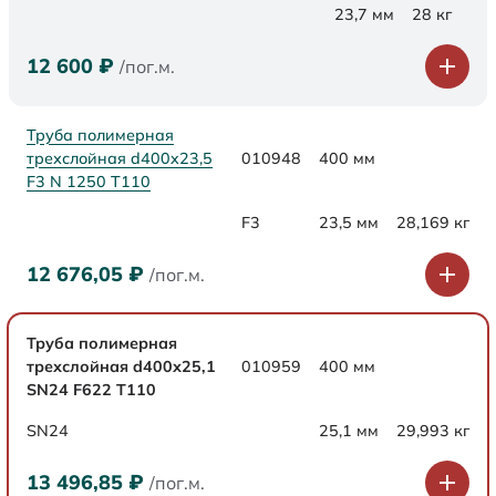
23,7 мм
28 кг
12 600
₽
/пог.м.
Труба полимерная
трехслойная d400x23,5
010948
400 мм
F3 N 1250 Т110
F3
23,5 мм
28,169 кг
12 676,05
₽
/пог.м.
Труба полимерная
трехслойная d400х25,1
010959
400 мм
SN24 F622 Т110
SN24
25,1 мм
29,993 кг
13 496,85
₽
/пог.м.