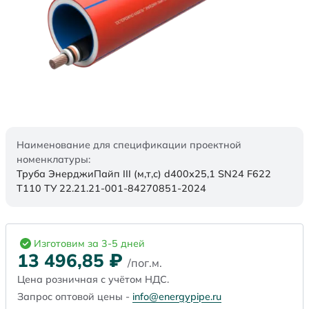
Наименование для спецификации проектной
номенклатуры:
Труба ЭнерджиПайп III (м,т,с) d400х25,1 SN24 F622
Т110 ТУ 22.21.21-001-84270851-2024
Изготовим за 3-5 дней
13 496,85
₽
/пог.м.
Цена розничная с учётом НДС.
Запрос оптовой цены -
info@energypipe.ru