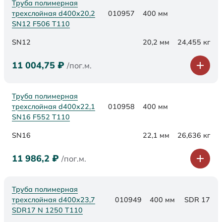
Труба полимерная
трехслойная d400х20,2
010957
400 мм
SN12 F506 Т110
SN12
20,2 мм
24,455 кг
11 004,75
₽
/пог.м.
Труба полимерная
трехслойная d400х22,1
010958
400 мм
SN16 F552 Т110
SN16
22,1 мм
26,636 кг
11 986,2
₽
/пог.м.
Труба полимерная
трехслойная d400x23,7
010949
400 мм
SDR 17
SDR17 N 1250 Т110