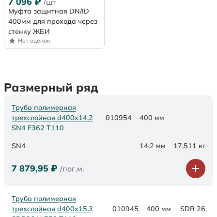
7 096
₽
/шт
Муфта защитная DN/ID
400мм для прохода через
стенку ЖБИ
Нет оценок
Размерный ряд
Труба полимерная
трехслойная d400х14,2
010954
400 мм
SN4 F362 Т110
SN4
14,2 мм
17,511 кг
7 879,95
₽
/пог.м.
Труба полимерная
трехслойная d400x15,3
010945
400 мм
SDR 26