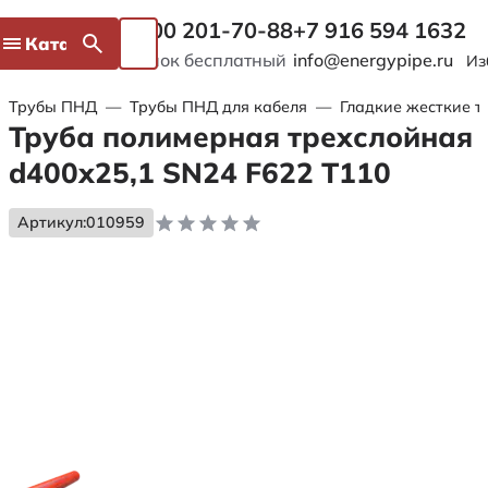
8 800 201-70-88
+7 916 594 1632
Каталог
Звонок бесплатный
info@energypipe.ru
Из
Трубы ПНД
—
Трубы ПНД для кабеля
—
Гладкие жесткие т
Труба полимерная трехслойная
d400х25,1 SN24 F622 Т110
Артикул:
010959