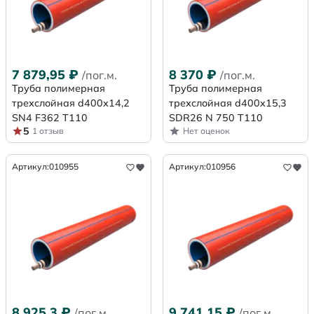
7 879,95
₽
8 370
₽
/пог.м.
/пог.м.
Труба полимерная
Труба полимерная
трехслойная d400х14,2
трехслойная d400x15,3
SN4 F362 Т110
SDR26 N 750 Т110
5
1 отзыв
Нет оценок
Артикул:
010955
Артикул:
010956
8 925,3
₽
9 741,15
₽
/пог.м.
/пог.м.