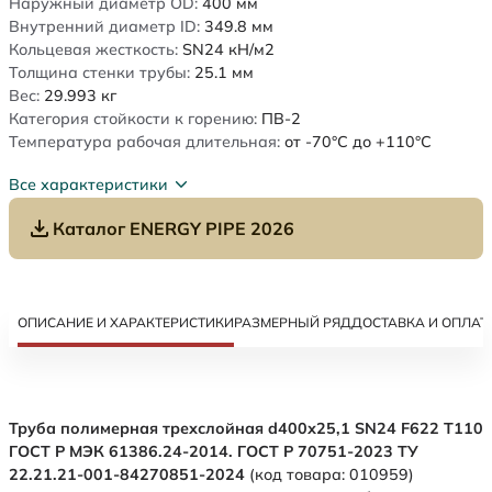
Наружный диаметр OD:
400
мм
Внутренний диаметр ID:
349.8
мм
Кольцевая жесткость:
SN24
кН/м2
Толщина стенки трубы:
25.1
мм
Вес:
29.993
кг
Категория стойкости к горению:
ПВ-2
Температура рабочая длительная:
от -70°C до +110°C
Все характеристики
Каталог ENERGY PIPE 2026
ОПИСАНИЕ И ХАРАКТЕРИСТИКИ
РАЗМЕРНЫЙ РЯД
ДОСТАВКА И ОПЛАТ
Труба полимерная трехслойная d400х25,1 SN24 F622 Т110
ГОСТ Р МЭК 61386.24-2014. ГОСТ Р 70751-2023 ТУ
22.21.21-001-84270851-2024
(код товара: 010959)