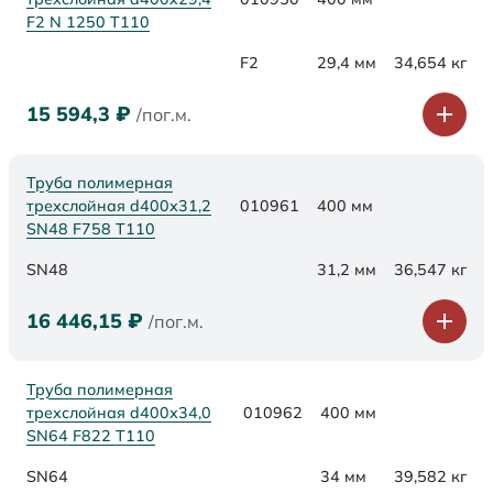
F2 N 1250 Т110
F2
29,4 мм
34,654 кг
15 594,3
₽
/пог.м.
Труба полимерная
трехслойная d400х31,2
010961
400 мм
SN48 F758 Т110
SN48
31,2 мм
36,547 кг
16 446,15
₽
/пог.м.
Труба полимерная
трехслойная d400х34,0
010962
400 мм
SN64 F822 Т110
SN64
34 мм
39,582 кг