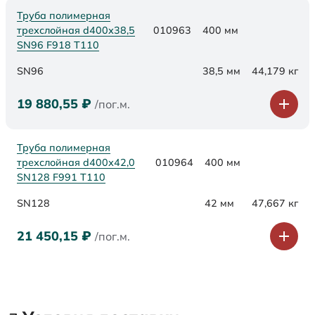
Труба полимерная
трехслойная d400х38,5
010963
400 мм
SN96 F918 Т110
SN96
38,5 мм
44,179 кг
19 880,55
₽
/пог.м.
Труба полимерная
трехслойная d400х42,0
010964
400 мм
SN128 F991 Т110
SN128
42 мм
47,667 кг
21 450,15
₽
/пог.м.