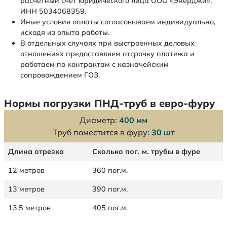
расчетный счет юридического лица ООО «Энерджи»,
ИНН 5034068359.
Иные условия оплаты согласовываем индивидуально,
исходя из опыта работы.
В отдельных случаях при выстроенных деловых
отношениях предоставляем отсрочку платежа и
работаем по контрактам с казначейским
сопровождением ГОЗ.
Нормы погрузки ПНД-труб в евро-фуру
Диаметр:
400 мм
Труб поместится в фуру:
30 шт
Длина отрезка
Сколько пог. м. трубы в фуре
12 метров
360 пог.м.
13 метров
390 пог.м.
13.5 метров
405 пог.м.