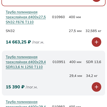
Труба полимерная
трехслойная d400х27,5
010960
400 мм
SN32 F676 Т110
SN32
27,5 мм
32,585 кг
14 663,25
₽
/пог.м.
Труба полимерная
трехслойная d400x29,4
010951
400 мм
SDR 13,6
SDR13,6 N 1250 Т110
29,4 мм
34,2 кг
15 390
₽
/пог.м.
Труба полимерная
трехслойная d400x29,4
010950
400 мм