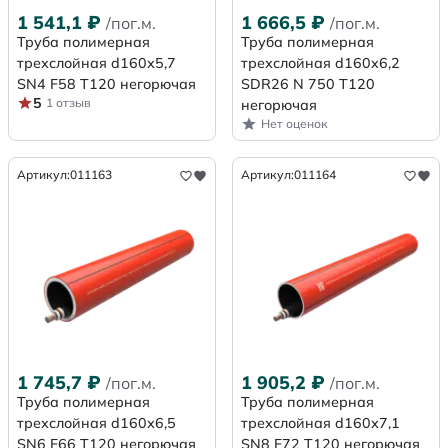
1 541,1
₽
1 666,5
₽
/пог.м.
/пог.м.
Труба полимерная
Труба полимерная
трехслойная d160х5,7
трехслойная d160x6,2
SN4 F58 Т120 негорючая
SDR26 N 750 Т120
5
1 отзыв
негорючая
Нет оценок
Артикул:
011163
Артикул:
011164
1 745,7
₽
1 905,2
₽
/пог.м.
/пог.м.
Труба полимерная
Труба полимерная
трехслойная d160х6,5
трехслойная d160х7,1
SN6 F66 Т120 негорючая
SN8 F72 Т120 негорючая