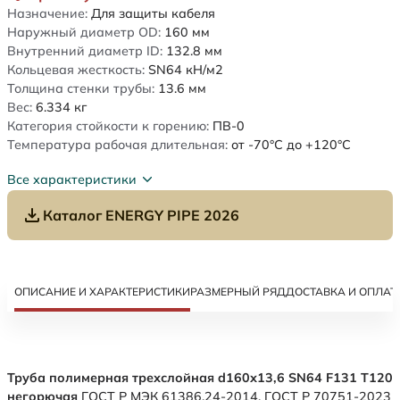
Назначение:
Для защиты кабеля
Наружный диаметр OD:
160
мм
Внутренний диаметр ID:
132.8
мм
Кольцевая жесткость:
SN64
кН/м2
Толщина стенки трубы:
13.6
мм
Вес:
6.334
кг
Категория стойкости к горению:
ПВ-0
Температура рабочая длительная:
от -70°C до +120°C
Все характеристики
Каталог ENERGY PIPE 2026
ОПИСАНИЕ И ХАРАКТЕРИСТИКИ
РАЗМЕРНЫЙ РЯД
ДОСТАВКА И ОПЛАТ
Труба полимерная трехслойная d160х13,6 SN64 F131 Т120
негорючая
ГОСТ Р МЭК 61386.24-2014. ГОСТ Р 70751-2023