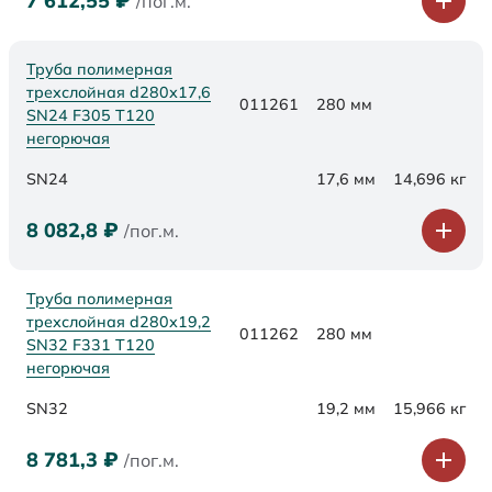
7 612,55
₽
/пог.м.
Труба полимерная
трехслойная d280х17,6
011261
280 мм
SN24 F305 Т120
негорючая
SN24
17,6 мм
14,696 кг
8 082,8
₽
/пог.м.
Труба полимерная
трехслойная d280х19,2
011262
280 мм
SN32 F331 Т120
негорючая
SN32
19,2 мм
15,966 кг
8 781,3
₽
/пог.м.