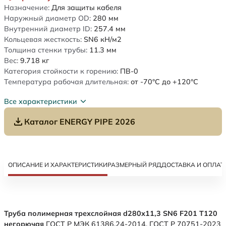
Назначение:
Для защиты кабеля
Наружный диаметр OD:
280
мм
Внутренний диаметр ID:
257.4
мм
Кольцевая жесткость:
SN6
кН/м2
Толщина стенки трубы:
11.3
мм
Вес:
9.718
кг
Категория стойкости к горению:
ПВ-0
Температура рабочая длительная:
от -70°C до +120°C
Все характеристики
Каталог ENERGY PIPE 2026
ОПИСАНИЕ И ХАРАКТЕРИСТИКИ
РАЗМЕРНЫЙ РЯД
ДОСТАВКА И ОПЛАТ
Труба полимерная трехслойная d280х11,3 SN6 F201 Т120
негорючая
ГОСТ Р МЭК 61386.24-2014. ГОСТ Р 70751-2023