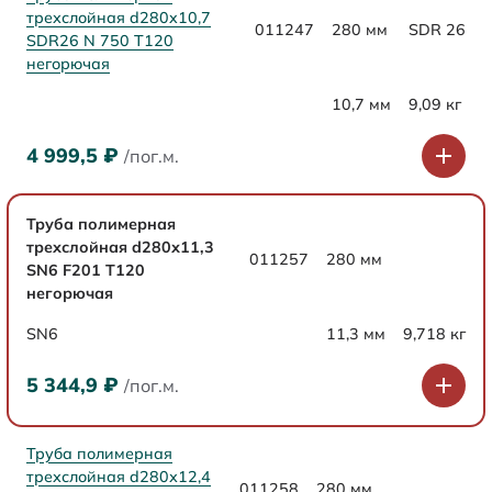
трехслойная d280x10,7
011247
280 мм
SDR 26
SDR26 N 750 Т120
негорючая
10,7 мм
9,09 кг
4 999,5
₽
/пог.м.
Труба полимерная
трехслойная d280х11,3
011257
280 мм
SN6 F201 Т120
негорючая
SN6
11,3 мм
9,718 кг
5 344,9
₽
/пог.м.
Труба полимерная
трехслойная d280х12,4
011258
280 мм