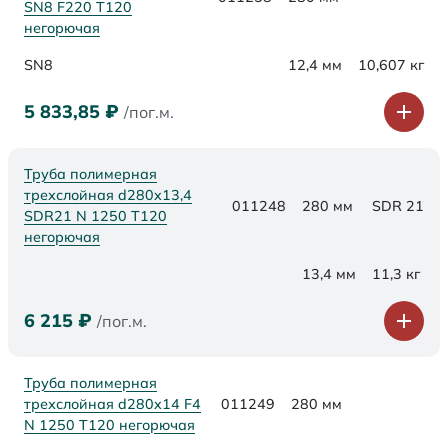
SN8 F220 Т120
негорючая
SN8
12,4 мм
10,607 кг
5 833,85
₽
/пог.м.
Труба полимерная
трехслойная d280x13,4
011248
280 мм
SDR 21
SDR21 N 1250 Т120
негорючая
13,4 мм
11,3 кг
6 215
₽
/пог.м.
Труба полимерная
трехслойная d280x14 F4
011249
280 мм
N 1250 Т120 негорючая