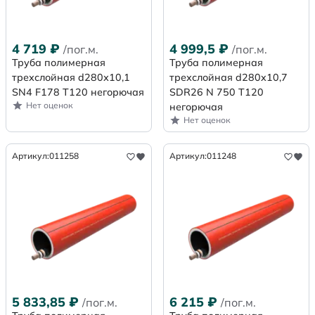
4 719
₽
4 999,5
₽
/пог.м.
/пог.м.
Труба полимерная
Труба полимерная
трехслойная d280х10,1
трехслойная d280x10,7
SN4 F178 Т120 негорючая
SDR26 N 750 Т120
Нет оценок
негорючая
Нет оценок
Артикул:
011258
Артикул:
011248
5 833,85
₽
6 215
₽
/пог.м.
/пог.м.