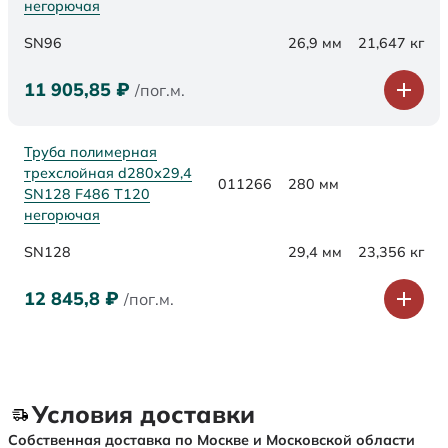
негорючая
SN96
26,9 мм
21,647 кг
11 905,85
₽
/пог.м.
Труба полимерная
трехслойная d280х29,4
011266
280 мм
SN128 F486 Т120
негорючая
SN128
29,4 мм
23,356 кг
12 845,8
₽
/пог.м.
Условия доставки
Собственная доставка по Москве и Московской области