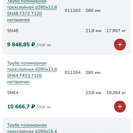
Труба полимерная
трехслойная d280х21,8
011263
280 мм
SN48 F372 Т120
негорючая
SN48
21,8 мм
17,907 кг
9 848,85
₽
/пог.м.
Труба полимерная
трехслойная d280х23,8
011264
280 мм
SN64 F403 Т120
негорючая
SN64
23,8 мм
19,394 кг
10 666,7
₽
/пог.м.
Труба полимерная
трехслойная d280x25,4