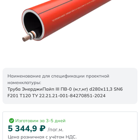
Наименование для спецификации проектной
номенклатуры:
Труба ЭнерджиПайп III ПВ-0 (м,т,нг) d280х11,3 SN6
F201 Т120 ТУ 22.21.21-001-84270851-2024
Изготовим за 3-5 дней
5 344,9
₽
/пог.м.
Цена розничная с учётом НДС.