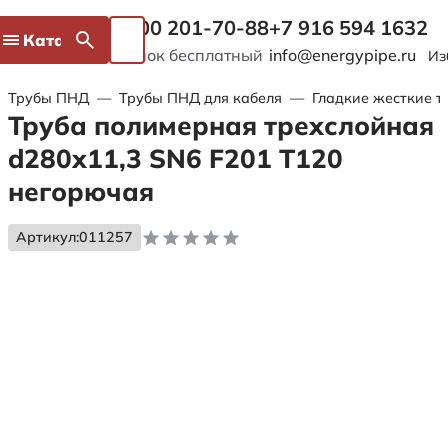
8 800 201-70-88
+7 916 594 1632
Каталог
Звонок бесплатный
info@energypipe.ru
Из
Трубы ПНД
—
Трубы ПНД для кабеля
—
Гладкие жесткие т
Труба полимерная трехслойная
d280х11,3 SN6 F201 Т120
негорючая
Артикул:
011257