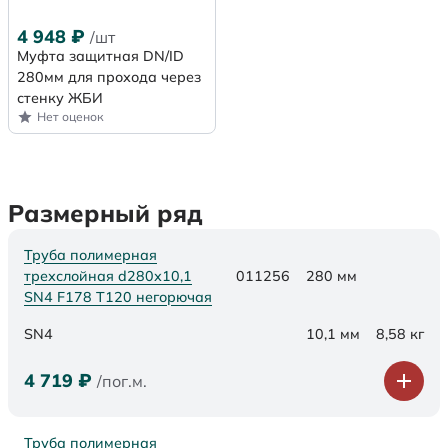
4 948
₽
/шт
Муфта защитная DN/ID
280мм для прохода через
стенку ЖБИ
Нет оценок
Размерный ряд
Труба полимерная
трехслойная d280х10,1
011256
280 мм
SN4 F178 Т120 негорючая
SN4
10,1 мм
8,58 кг
4 719
₽
/пог.м.
Труба полимерная