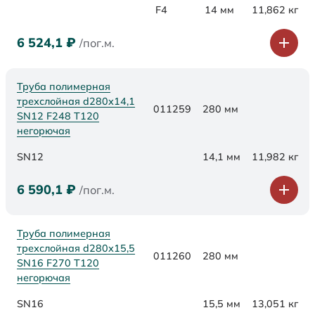
F4
14 мм
11,862 кг
6 524,1
₽
/пог.м.
Труба полимерная
трехслойная d280х14,1
011259
280 мм
SN12 F248 Т120
негорючая
SN12
14,1 мм
11,982 кг
6 590,1
₽
/пог.м.
Труба полимерная
трехслойная d280х15,5
011260
280 мм
SN16 F270 Т120
негорючая
SN16
15,5 мм
13,051 кг