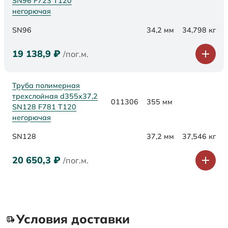
SN96 F723 Т120
негорючая
SN96
34,2 мм
34,798 кг
19 138,9
₽
/пог.м.
Труба полимерная
трехслойная d355х37,2
011306
355 мм
SN128 F781 Т120
негорючая
SN128
37,2 мм
37,546 кг
20 650,3
₽
/пог.м.
Условия доставки