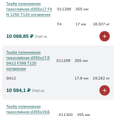
Труба полимерная
трехслойная d355x17 F4
011289
355 мм
N 1250 Т120 негорючая
F4
17 мм
18,307 кг
10 068,85
₽
/пог.м.
Труба полимерная
трехслойная d355х17,9
011299
355 мм
SN12 F399 Т120
негорючая
SN12
17,9 мм
19,262 кг
10 594,1
₽
/пог.м.
Труба полимерная
трехслойная d355х19,6
011300
355 мм