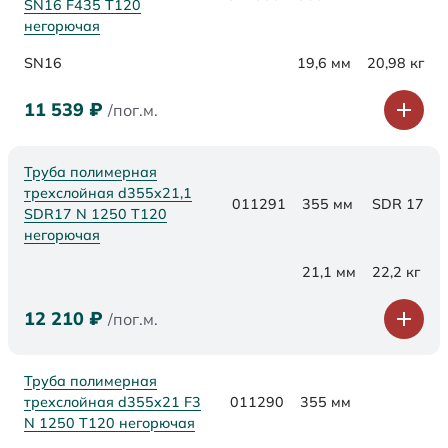
SN16 F435 Т120
негорючая
SN16
19,6 мм
20,98 кг
11 539
₽
/пог.м.
Труба полимерная
трехслойная d355x21,1
011291
355 мм
SDR 17
SDR17 N 1250 Т120
негорючая
21,1 мм
22,2 кг
12 210
₽
/пог.м.
Труба полимерная
трехслойная d355x21 F3
011290
355 мм
N 1250 Т120 негорючая