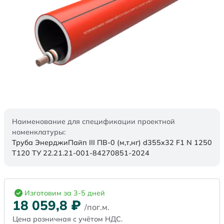
Наименование для спецификации проектной
номенклатуры:
Труба ЭнерджиПайп III ПВ-0 (м,т,нг) d355x32 F1 N 1250
Т120 ТУ 22.21.21-001-84270851-2024
Изготовим за 3-5 дней
18 059,8
₽
/пог.м.
Цена розничная с учётом НДС.