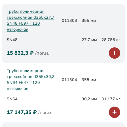
Труба полимерная
трехслойная d355х27,7
011303
355 мм
SN48 F597 Т120
негорючая
SN48
27,7 мм
28,786 кг
15 832,3
₽
/пог.м.
Труба полимерная
трехслойная d355х30,2
011304
355 мм
SN64 F647 Т120
негорючая
SN64
30,2 мм
31,177 кг
17 147,35
₽
/пог.м.