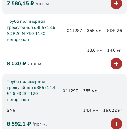
7 586,15
₽
/пог.м.
Труба полимерная
трехслойная d355x13,6
011287
355 мм
SDR 26
SDR26 N 750 Т120
негорючая
13,6 мм
14,6 кг
8 030
₽
/пог.м.
Труба полимерная
трехслойная d355х14,4
011297
355 мм
SN6 F323 Т120
негорючая
SN6
14,4 мм
15,622 кг
8 592,1
₽
/пог.м.