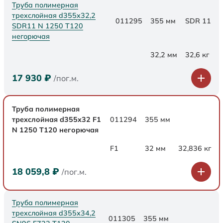
Труба полимерная
трехслойная d355x32,2
011295
355 мм
SDR 11
SDR11 N 1250 Т120
негорючая
32,2 мм
32,6 кг
17 930
₽
/пог.м.
Труба полимерная
трехслойная d355x32 F1
011294
355 мм
N 1250 Т120 негорючая
F1
32 мм
32,836 кг
18 059,8
₽
/пог.м.
Труба полимерная
трехслойная d355х34,2
011305
355 мм