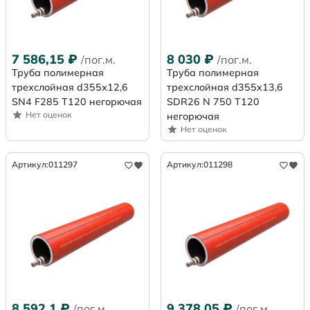
7 586,15
₽
8 030
₽
/пог.м.
/пог.м.
Труба полимерная
Труба полимерная
трехслойная d355х12,6
трехслойная d355x13,6
SN4 F285 Т120 негорючая
SDR26 N 750 Т120
Нет оценок
негорючая
Нет оценок
Артикул:
011297
Артикул:
011298
8 592,1
₽
9 378,05
₽
/пог.м.
/пог.м.