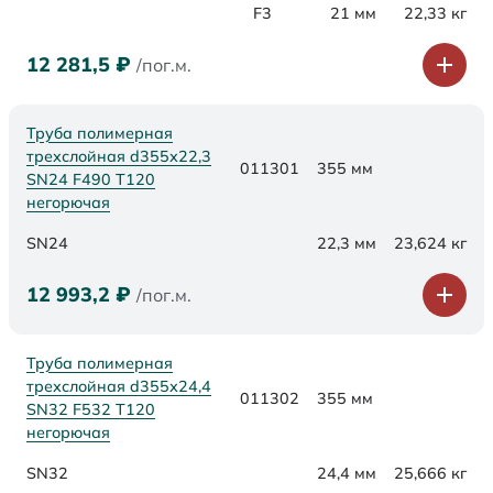
F3
21 мм
22,33 кг
12 281,5
₽
/пог.м.
Труба полимерная
трехслойная d355х22,3
011301
355 мм
SN24 F490 Т120
негорючая
SN24
22,3 мм
23,624 кг
12 993,2
₽
/пог.м.
Труба полимерная
трехслойная d355х24,4
011302
355 мм
SN32 F532 Т120
негорючая
SN32
24,4 мм
25,666 кг