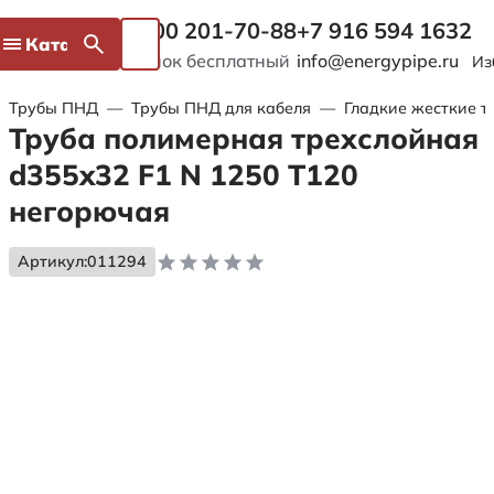
8 800 201-70-88
+7 916 594 1632
Каталог
Звонок бесплатный
info@energypipe.ru
Из
Трубы ПНД
—
Трубы ПНД для кабеля
—
Гладкие жесткие т
Труба полимерная трехслойная
d355x32 F1 N 1250 Т120
негорючая
Артикул:
011294