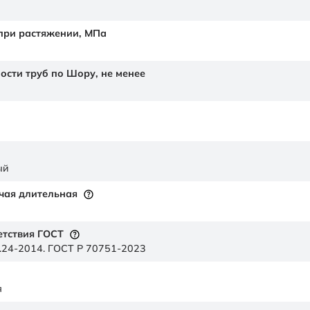
 при растяжении,
МПа
ности труб по Шору,
не менее
ый
чая длительная
етствия ГОСТ
.24-2014. ГОСТ Р 70751-2023
я