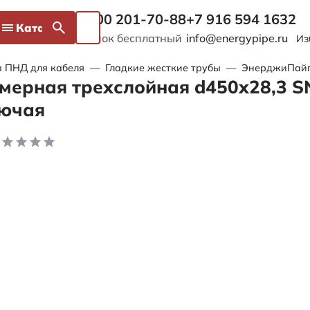
8 800 201-70-88
+7 916 594 1632
Каталог
Звонок бесплатный
info@energypipe.ru
Из
 ПНД для кабеля
—
Гладкие жесткие трубы
—
ЭнерджиПайп 
мерная трехслойная d450х28,3 S
рючая