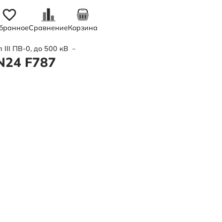
бранное
Сравнение
Корзина
III ПВ-0, до 500 кВ
—
Труба полимерная трехслойная d450х
N24 F787