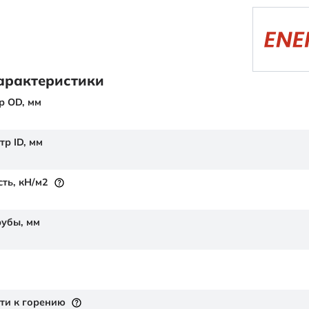
арактеристики
р OD,
мм
тр ID,
мм
сть,
кН/м2
рубы,
мм
ти к горению