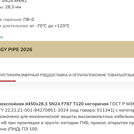
:
SN24
кН/м2
ы:
28.3
мм
к горению:
ПВ-0
 длительная:
от -70°C до +120°C
GY PIPE 2026
РИСТИКИ
РАЗМЕРНЫЙ РЯД
ДОСТАВКА И ОПЛАТА
ПОХОЖИЕ ТОВАРЫ
ОТЗЫ
рехслойная d450х28,3 SN24 F787 Т120 негорючая
ГОСТ Р МЭК
У 22.21.21-001-84270851-2024 (код товара: 011341) с катего
азначена для механической защиты высоковольтных кабельн
кВ при прокладке в грунте: методом ГНБ, прокол, открытая п
ена (ПНД) ПЭ 100.