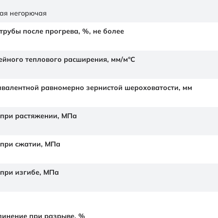
ая негорючая
рубы после прогрева, %, не более
йного теплового расширения,
мм/м°С
валентной равномерно зернистой шероховатости,
мм
 при растяжении,
МПа
 при сжатии,
МПа
 при изгибе,
МПа
линение при разрыве,
%