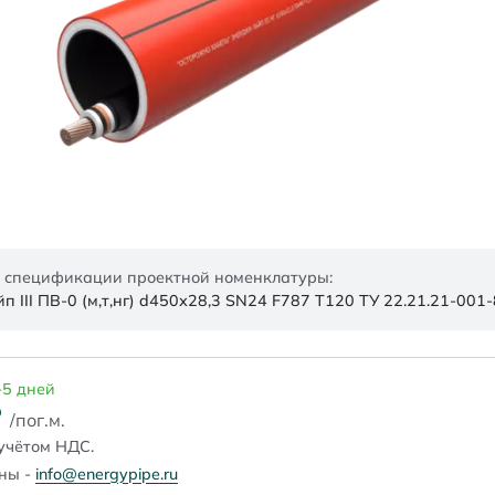
 спецификации проектной номенклатуры:
 III ПВ-0 (м,т,нг) d450х28,3 SN24 F787 Т120 ТУ 22.21.21-00
-5 дней
₽
/пог.м.
учётом НДС.
ены -
info@energypipe.ru