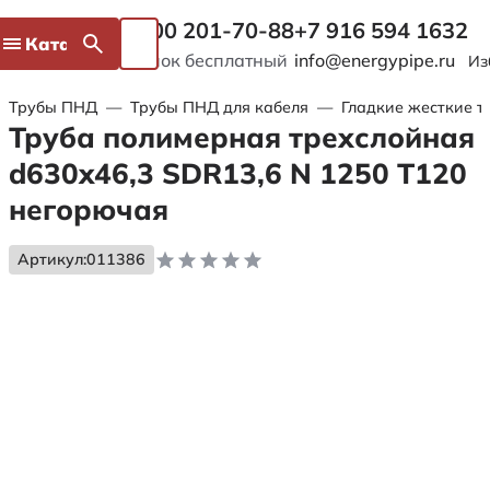
8 800 201-70-88
+7 916 594 1632
Каталог
Звонок бесплатный
info@energypipe.ru
Из
Трубы ПНД
—
Трубы ПНД для кабеля
—
Гладкие жесткие т
Труба полимерная трехслойная
d630x46,3 SDR13,6 N 1250 Т120
негорючая
Артикул:
011386