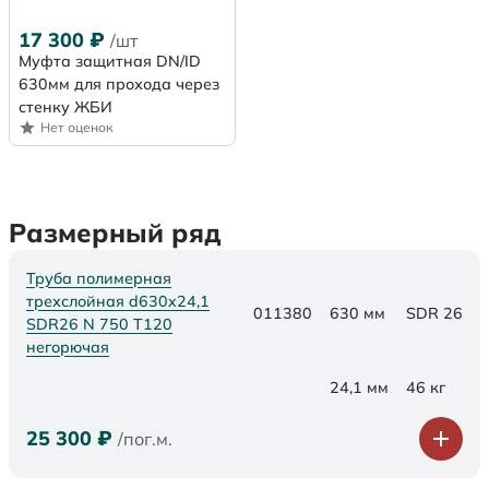
17 300
₽
/шт
Муфта защитная DN/ID
630мм для прохода через
стенку ЖБИ
Нет оценок
Размерный ряд
Труба полимерная
трехслойная d630x24,1
011380
630 мм
SDR 26
SDR26 N 750 Т120
негорючая
24,1 мм
46 кг
25 300
₽
/пог.м.