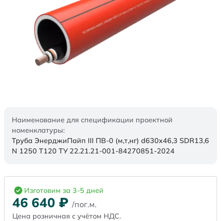
Наименование для спецификации проектной
номенклатуры:
Труба ЭнерджиПайп III ПВ-0 (м,т,нг) d630x46,3 SDR13,6
N 1250 Т120 ТУ 22.21.21-001-84270851-2024
Изготовим за 3-5 дней
46 640
₽
/пог.м.
Цена розничная с учётом НДС.