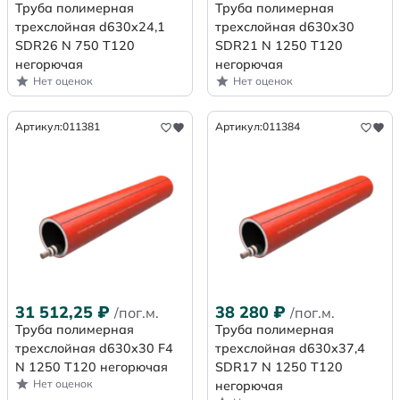
Труба полимерная
Труба полимерная
трехслойная d630x24,1
трехслойная d630x30
SDR26 N 750 Т120
SDR21 N 1250 Т120
негорючая
негорючая
Нет оценок
Нет оценок
Артикул:
011381
Артикул:
011384
31 512,25
₽
38 280
₽
/пог.м.
/пог.м.
Труба полимерная
Труба полимерная
трехслойная d630x30 F4
трехслойная d630x37,4
N 1250 Т120 негорючая
SDR17 N 1250 Т120
Нет оценок
негорючая