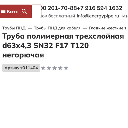
8 800 201-70-88
+7 916 594 1632
Каталог
Звонок бесплатный
info@energypipe.ru
Из
Трубы ПНД
—
Трубы ПНД для кабеля
—
Гладкие жесткие т
Труба полимерная трехслойная
d63х4,3 SN32 F17 Т120
негорючая
Артикул:
011404