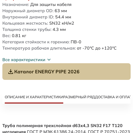
Назначение:
Для защиты кабеля
Наружный диаметр OD:
63
мм
Внутренний диаметр ID:
54.4
мм
Кольцевая жесткость:
SN32
кН/м2
Толщина стенки трубы:
4.3
мм
Вес:
0.81
кг
Категория стойкости к горению:
ПВ-0
Температура рабочая длительная:
от -70°C до +120°C
Все характеристики
Каталог ENERGY PIPE 2026
ОПИСАНИЕ И ХАРАКТЕРИСТИКИ
РАЗМЕРНЫЙ РЯД
ДОСТАВКА И ОПЛАТ
Труба полимерная трехслойная d63х4,3 SN32 F17 Т120
негорючая
ГОСТ Р МЭК 61386.24-2014. ГОСТ Р 70751-2023