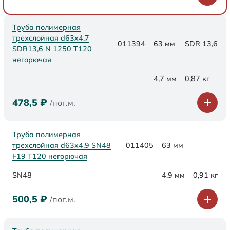
Труба полимерная
трехслойная d63x4,7
011394
63 мм
SDR 13,6
SDR13,6 N 1250 Т120
негорючая
4,7 мм
0,87 кг
478,5
₽
/пог.м.
Труба полимерная
трехслойная d63х4,9 SN48
011405
63 мм
F19 Т120 негорючая
SN48
4,9 мм
0,91 кг
500,5
₽
/пог.м.