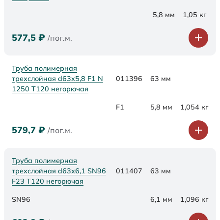
5,8 мм
1,05 кг
577,5
₽
/пог.м.
Труба полимерная
трехслойная d63x5,8 F1 N
011396
63 мм
1250 Т120 негорючая
F1
5,8 мм
1,054 кг
579,7
₽
/пог.м.
Труба полимерная
трехслойная d63х6,1 SN96
011407
63 мм
F23 Т120 негорючая
SN96
6,1 мм
1,096 кг