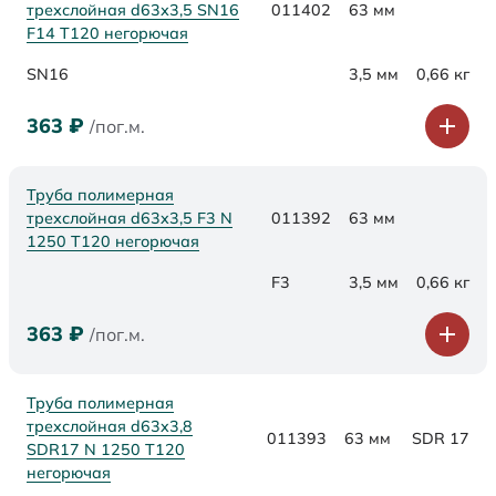
трехслойная d63х3,5 SN16
011402
63 мм
F14 Т120 негорючая
SN16
3,5 мм
0,66 кг
363
₽
/пог.м.
Труба полимерная
трехслойная d63x3,5 F3 N
011392
63 мм
1250 Т120 негорючая
F3
3,5 мм
0,66 кг
363
₽
/пог.м.
Труба полимерная
трехслойная d63x3,8
011393
63 мм
SDR 17
SDR17 N 1250 Т120
негорючая