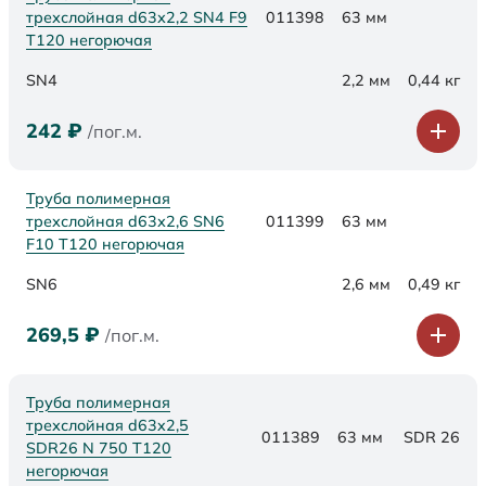
трехслойная d63х2,2 SN4 F9
011398
63 мм
Т120 негорючая
SN4
2,2 мм
0,44 кг
242
₽
/пог.м.
Труба полимерная
трехслойная d63х2,6 SN6
011399
63 мм
F10 Т120 негорючая
SN6
2,6 мм
0,49 кг
269,5
₽
/пог.м.
Труба полимерная
трехслойная d63x2,5
011389
63 мм
SDR 26
SDR26 N 750 Т120
негорючая