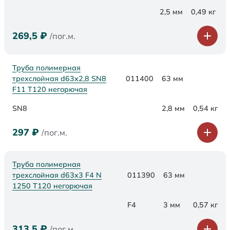
2,5 мм
0,49 кг
269,5
₽
/пог.м.
Труба полимерная
трехслойная d63х2,8 SN8
011400
63 мм
F11 Т120 негорючая
SN8
2,8 мм
0,54 кг
297
₽
/пог.м.
Труба полимерная
трехслойная d63x3 F4 N
011390
63 мм
1250 Т120 негорючая
F4
3 мм
0,57 кг
313,5
₽
/пог.м.