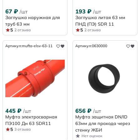
67
₽
193
₽
/шт
/шт
Заглушка наружная для
Заглушка литая 63 мм
труб 63 мм
ПНД (ПЭ) SDR 11
5
5
2 отзыва
2 отзыва
Артикул:
mufta-elsv-63-11
Артикул:
0630000
445
₽
656
₽
/шт
/шт
Муфта электросварная
Муфта защитная DN/ID
ПЭ100 Дн 63 SDR11
63мм для прохода через
5
3 отзыва
стенку ЖБИ
Нет оценок