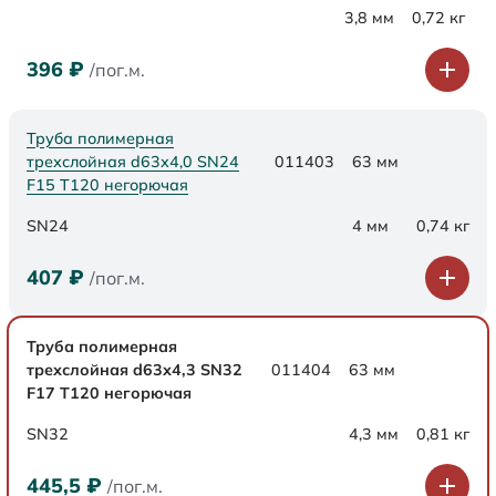
3,8 мм
0,72 кг
396
₽
/пог.м.
Труба полимерная
трехслойная d63х4,0 SN24
011403
63 мм
F15 Т120 негорючая
SN24
4 мм
0,74 кг
407
₽
/пог.м.
Труба полимерная
трехслойная d63х4,3 SN32
011404
63 мм
F17 Т120 негорючая
SN32
4,3 мм
0,81 кг
445,5
₽
/пог.м.