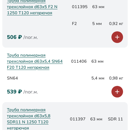
Труба полимерная
трехслойная d63x5 F2 N
011395
63 мм
1250 Т120 негорючая
F2
5 мм
0,92 кг
506
₽
/пог.м.
Труба полимерная
трехслойная d63х5,4 SN64
011406
63 мм
F20 Т120 негорючая
SN64
5,4 мм
0,98 кг
539
₽
/пог.м.
Труба полимерная
трехслойная d63x5,8
011397
63 мм
SDR 11
SDR11 N 1250 Т120
негорючая