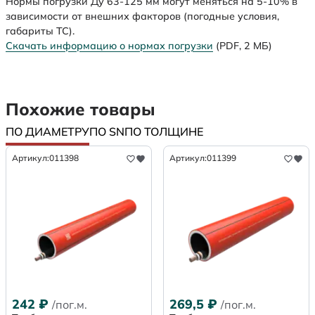
Нормы погрузки Ду 63-125 мм могут меняться на 5-10% в
зависимости от внешних факторов (погодные условия,
габариты ТС).
Скачать информацию о нормах погрузки
(PDF, 2 МБ)
Похожие товары
ПО ДИАМЕТРУ
ПО SN
ПО ТОЛЩИНЕ
Артикул:
011398
Артикул:
011399
242
₽
269,5
₽
/пог.м.
/пог.м.