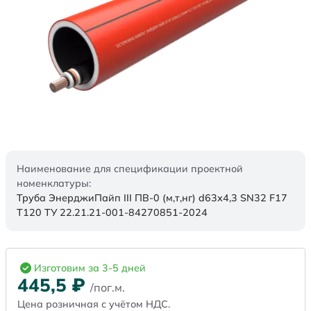
Наименование для спецификации проектной
номенклатуры:
Труба ЭнерджиПайп III ПВ-0 (м,т,нг) d63х4,3 SN32 F17
Т120 ТУ 22.21.21-001-84270851-2024
Изготовим за 3-5 дней
445,5
₽
/пог.м.
Цена розничная с учётом НДС.