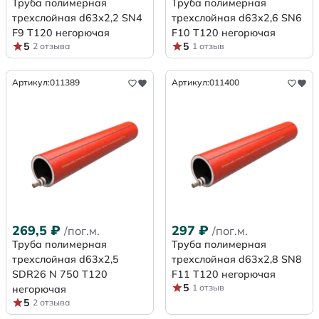
Труба полимерная
Труба полимерная
трехслойная d63х2,2 SN4
трехслойная d63х2,6 SN6
F9 Т120 негорючая
F10 Т120 негорючая
5
5
2 отзыва
1 отзыв
Артикул:
011389
Артикул:
011400
269,5
₽
297
₽
/пог.м.
/пог.м.
Труба полимерная
Труба полимерная
трехслойная d63x2,5
трехслойная d63х2,8 SN8
SDR26 N 750 Т120
F11 Т120 негорючая
5
1 отзыв
негорючая
5
2 отзыва