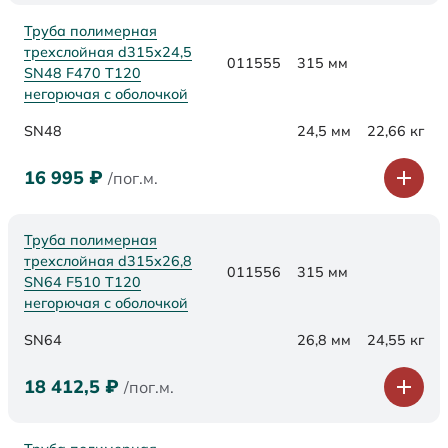
Труба полимерная
трехслойная d315х24,5
011555
315 мм
SN48 F470 Т120
негорючая с оболочкой
SN48
24,5 мм
22,66 кг
16 995
₽
/пог.м.
Труба полимерная
трехслойная d315х26,8
011556
315 мм
SN64 F510 Т120
негорючая с оболочкой
SN64
26,8 мм
24,55 кг
18 412,5
₽
/пог.м.