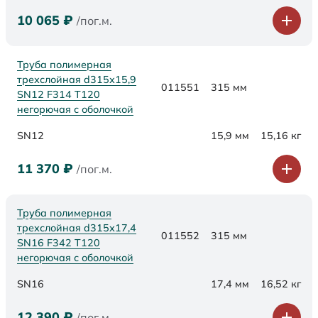
10 065
₽
/пог.м.
Труба полимерная
трехслойная d315х15,9
011551
315 мм
SN12 F314 Т120
негорючая с оболочкой
SN12
15,9 мм
15,16 кг
11 370
₽
/пог.м.
Труба полимерная
трехслойная d315х17,4
011552
315 мм
SN16 F342 Т120
негорючая с оболочкой
SN16
17,4 мм
16,52 кг
12 390
₽
/пог.м.