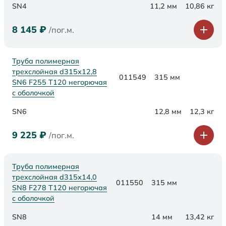
SN4
11,2 мм
10,86 кг
8 145
₽
/пог.м.
Труба полимерная
трехслойная d315х12,8
011549
315 мм
SN6 F255 Т120 негорючая
с оболочкой
SN6
12,8 мм
12,3 кг
9 225
₽
/пог.м.
Труба полимерная
трехслойная d315х14,0
011550
315 мм
SN8 F278 Т120 негорючая
с оболочкой
SN8
14 мм
13,42 кг