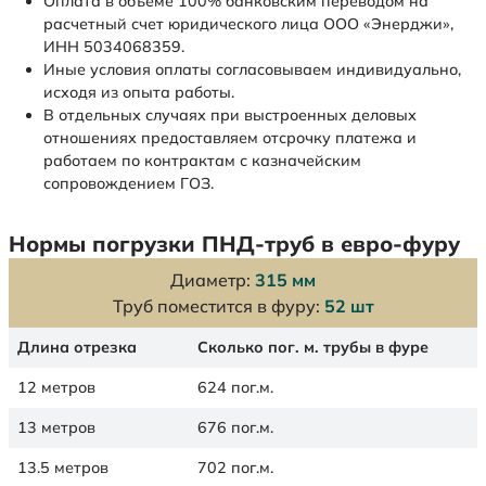
Оплата в объеме 100% банковским переводом на
расчетный счет юридического лица ООО «Энерджи»,
ИНН 5034068359.
Иные условия оплаты согласовываем индивидуально,
исходя из опыта работы.
В отдельных случаях при выстроенных деловых
отношениях предоставляем отсрочку платежа и
работаем по контрактам с казначейским
сопровождением ГОЗ.
Нормы погрузки ПНД-труб в евро-фуру
Диаметр:
315 мм
Труб поместится в фуру:
52 шт
Длина отрезка
Сколько пог. м. трубы в фуре
12 метров
624 пог.м.
13 метров
676 пог.м.
13.5 метров
702 пог.м.