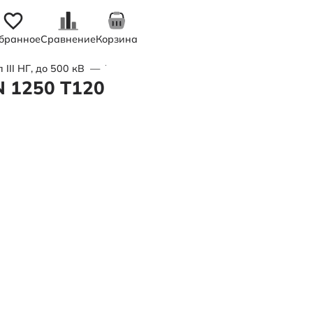
бранное
Сравнение
Корзина
II НГ, до 500 кВ
—
Труба полимерная трехслойная d500x24 
N 1250 Т120