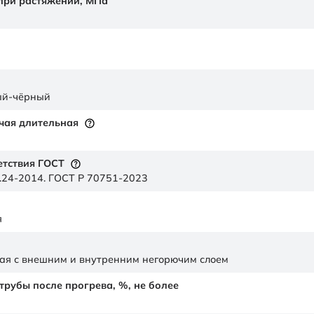
 при растяжении,
МПа
ый-чёрный
чая длительная
етствия ГОСТ
.24-2014. ГОСТ Р 70751-2023
я
ая с внешним и внутренним негорючим слоем
рубы после прогрева, %, не более