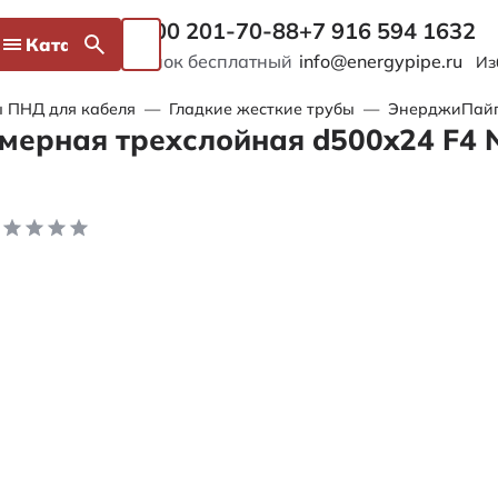
8 800 201-70-88
+7 916 594 1632
Каталог
Звонок бесплатный
info@energypipe.ru
Из
 ПНД для кабеля
—
Гладкие жесткие трубы
—
ЭнерджиПайп I
мерная трехслойная d500x24 F4 