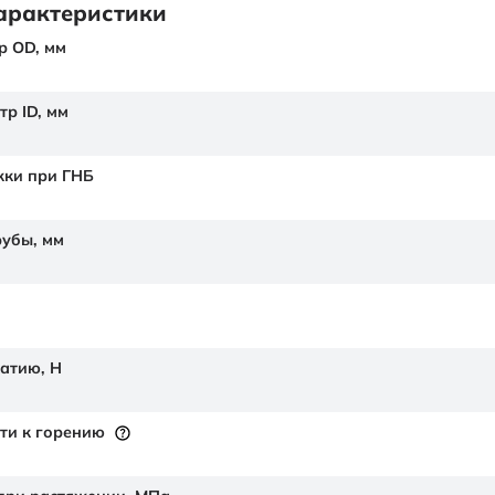
арактеристики
р OD,
мм
тр ID,
мм
жки при ГНБ
рубы,
мм
жатию,
Н
ти к горению