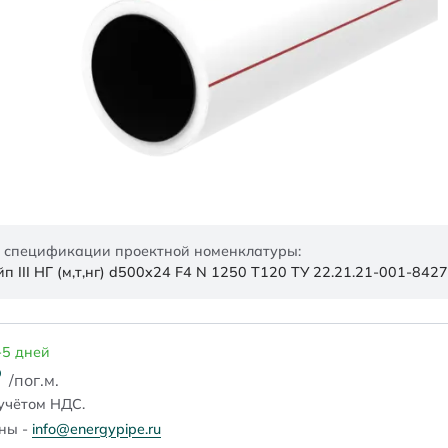
 спецификации проектной номенклатуры:
 III НГ (м,т,нг) d500x24 F4 N 1250 Т120 ТУ 22.21.21-001-84
-5 дней
₽
/пог.м.
учётом НДС.
ены -
info@energypipe.ru