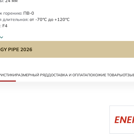
ы:
24
мм
к горению:
ПВ-0
 длительная:
от -70°C до +120°C
:
F4
GY PIPE 2026
РИСТИКИ
РАЗМЕРНЫЙ РЯД
ДОСТАВКА И ОПЛАТА
ПОХОЖИЕ ТОВАРЫ
ОТЗЫ