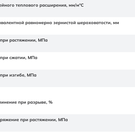
йного теплового расширения,
мм/м°С
валентной равномерно зернистой шероховатости,
мм
 при растяжении,
МПа
 при сжатии,
МПа
 при изгибе,
МПа
линение при разрыве,
%
ряжение при растяжении,
МПа