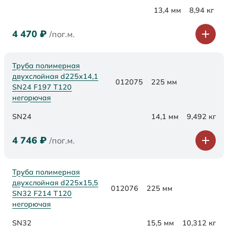
13,4 мм
8,94 кг
4 470
₽
/пог.м.
Труба полимерная
двухслойная d225х14,1
012075
225 мм
SN24 F197 Т120
негорючая
SN24
14,1 мм
9,492 кг
4 746
₽
/пог.м.
Труба полимерная
двухслойная d225х15,5
012076
225 мм
SN32 F214 Т120
негорючая
SN32
15,5 мм
10,312 кг