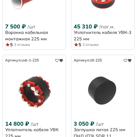
7 500
₽
45 310
₽
/шт
/пог.м.
Воронка кабельная
Уплотнитель кабеля УВК-3
монтажная 225 мм
225 мм
5
5
3 отзыва
2 отзыва
Артикул:
uvk-1-225
Артикул:
ztl-225
14 800
₽
3 050
₽
/шт
/шт
Уплотнитель кабеля УВК
Заглушка литая 225 мм
225 мм
ПНД (ПЭ) SDR 11