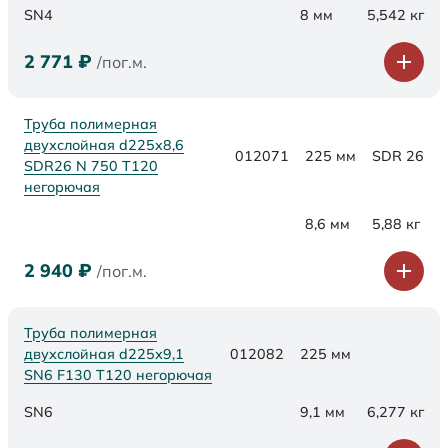
SN4
8 мм
5,542 кг
2 771
₽
/пог.м.
Труба полимерная
двухслойная d225x8,6
012071
225 мм
SDR 26
SDR26 N 750 Т120
негорючая
8,6 мм
5,88 кг
2 940
₽
/пог.м.
Труба полимерная
двухслойная d225х9,1
012082
225 мм
SN6 F130 Т120 негорючая
SN6
9,1 мм
6,277 кг