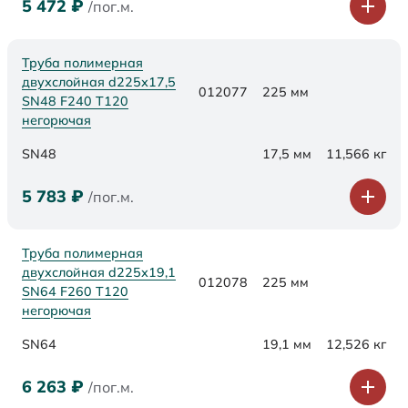
5 472
₽
/пог.м.
Труба полимерная
двухслойная d225х17,5
012077
225 мм
SN48 F240 Т120
негорючая
SN48
17,5 мм
11,566 кг
5 783
₽
/пог.м.
Труба полимерная
двухслойная d225х19,1
012078
225 мм
SN64 F260 Т120
негорючая
SN64
19,1 мм
12,526 кг
6 263
₽
/пог.м.