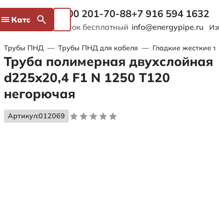
8 800 201-70-88
+7 916 594 1632
Каталог
Звонок бесплатный
info@energypipe.ru
Из
Трубы ПНД
—
Трубы ПНД для кабеля
—
Гладкие жесткие т
Труба полимерная двухслойная
d225x20,4 F1 N 1250 Т120
негорючая
Артикул:
012069