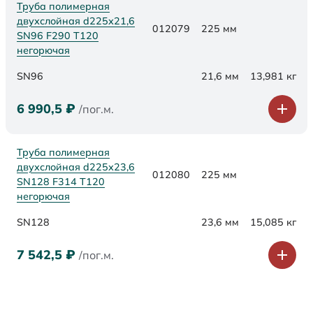
Труба полимерная
двухслойная d225х21,6
012079
225 мм
SN96 F290 Т120
негорючая
SN96
21,6 мм
13,981 кг
6 990,5
₽
/пог.м.
Труба полимерная
двухслойная d225х23,6
012080
225 мм
SN128 F314 Т120
негорючая
SN128
23,6 мм
15,085 кг
7 542,5
₽
/пог.м.