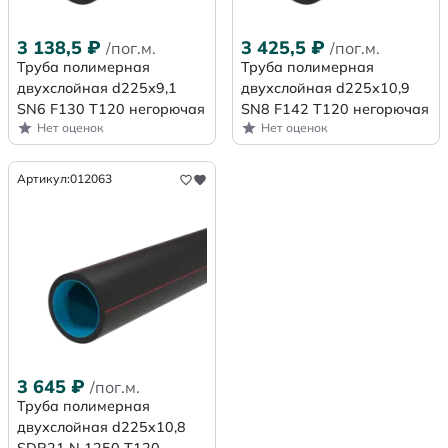
3 138,5
₽
3 425,5
₽
/пог.м.
/пог.м.
Труба полимерная
Труба полимерная
двухслойная d225х9,1
двухслойная d225х10,9
SN6 F130 Т120 негорючая
SN8 F142 Т120 негорючая
Нет оценок
Нет оценок
Артикул:
012063
3 645
₽
/пог.м.
Труба полимерная
двухслойная d225x10,8
SDR21 N 1250 Т120