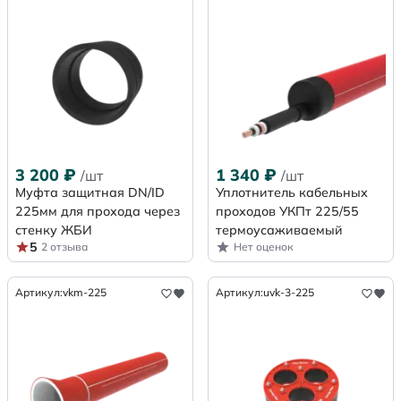
3 200
₽
1 340
₽
/шт
/шт
Муфта защитная DN/ID
Уплотнитель кабельных
225мм для прохода через
проходов УКПт 225/55
стенку ЖБИ
термоусаживаемый
5
2 отзыва
Нет оценок
Артикул:
vkm-225
Артикул:
uvk-3-225