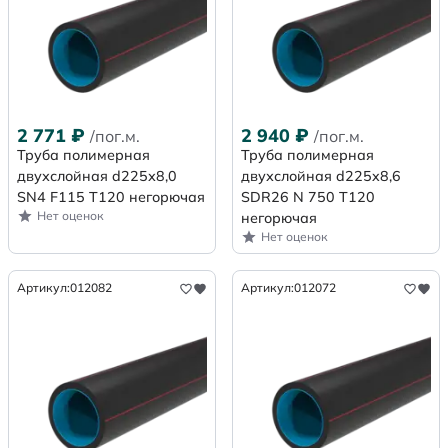
2 771
₽
2 940
₽
/пог.м.
/пог.м.
Труба полимерная
Труба полимерная
двухслойная d225х8,0
двухслойная d225x8,6
SN4 F115 Т120 негорючая
SDR26 N 750 Т120
Нет оценок
негорючая
Нет оценок
Артикул:
012082
Артикул:
012072