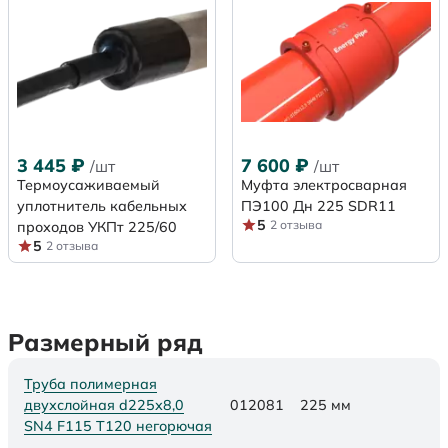
3 445
₽
7 600
₽
/шт
/шт
Термоусаживаемый
Муфта электросварная
уплотнитель кабельных
ПЭ100 Дн 225 SDR11
5
2 отзыва
проходов УКПт 225/60
5
2 отзыва
Размерный ряд
Труба полимерная
двухслойная d225х8,0
012081
225 мм
SN4 F115 Т120 негорючая