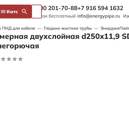
8 800 201-70-88
+7 916 594 1632
Каталог
Звонок бесплатный
info@energypipe.ru
Из
 ПНД для кабеля
—
Гладкие жесткие трубы
—
ЭнерджиПайп 
мерная двухслойная d250x11,9 S
негорючая