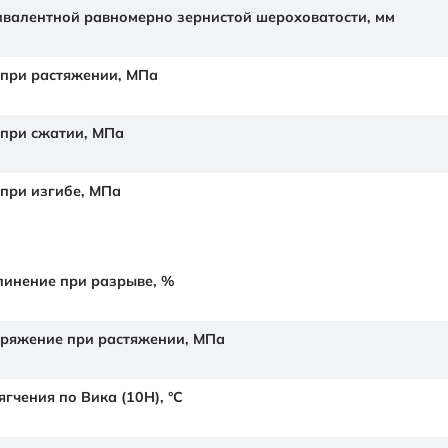
валентной равномерно зернистой шероховатости,
мм
 при растяжении,
МПа
 при сжатии,
МПа
 при изгибе,
МПа
линение при разрыве,
%
ряжение при растяжении,
МПа
гчения по Вика (10Н),
°C