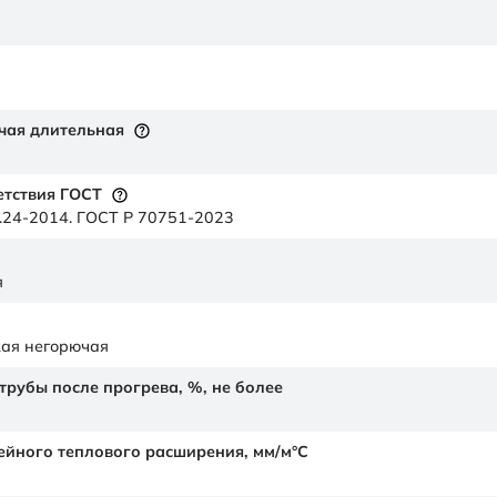
чая длительная
етствия ГОСТ
.24-2014. ГОСТ Р 70751-2023
я
кая негорючая
рубы после прогрева, %, не более
йного теплового расширения,
мм/м°С