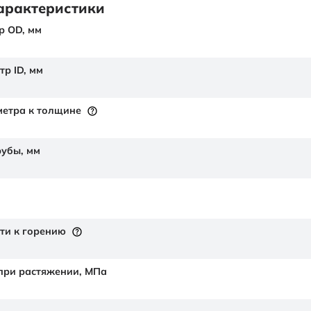
арактеристики
р OD,
мм
тр ID,
мм
етра к толщине
рубы,
мм
ти к горению
 при растяжении,
МПа