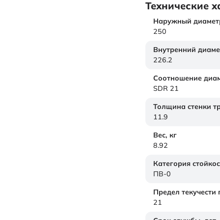
Технические х
Наружный диамет
250
Внутренний диаме
226.2
Соотношение диам
SDR 21
Толщина стенки т
11.9
Вес,
кг
8.92
Категория стойкос
ПВ-0
Предел текучести
21