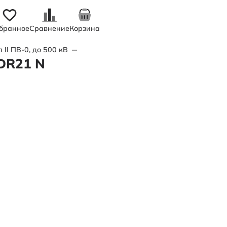
бранное
Сравнение
Корзина
II ПВ-0, до 500 кВ
—
Труба полимерная двухслойная d250x1
DR21 N