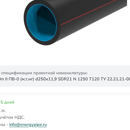
 спецификации проектной номенклатуры:
 II ПВ-0 (м,т,нг) d250x11,9 SDR21 N 1250 Т120 ТУ 22.21.21
-5 дней
.м.
учётом НДС.
ены -
info@energypipe.ru