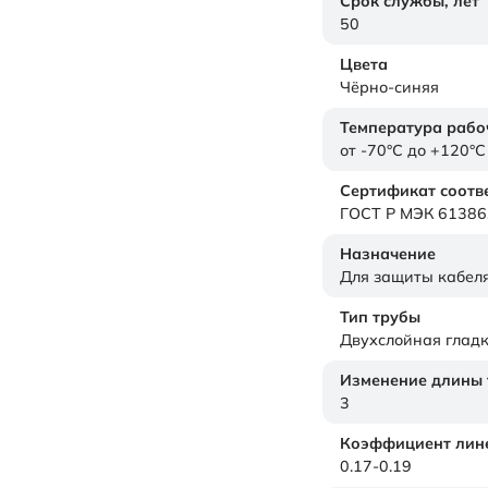
Срок службы,
лет
50
Цвета
Чёрно-синяя
Температура рабо
от -70°C до +120°C
Сертификат соотв
ГОСТ Р МЭК 61386
Назначение
Для защиты кабел
Тип трубы
Двухслойная глад
Изменение длины т
3
Коэффициент лине
0.17-0.19