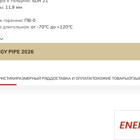
ра к толщине:
SDR 21
ы:
11.9
мм
к горению:
ПВ-0
 длительная:
от -70°C до +120°C
GY PIPE 2026
РИСТИКИ
РАЗМЕРНЫЙ РЯД
ДОСТАВКА И ОПЛАТА
ПОХОЖИЕ ТОВАРЫ
ОТЗЫ