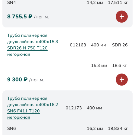
SN4
14,2 мм
17,511 кг
8 755,5
₽
/пог.м.
Труба полимерная
двухслойная d400x15,3
012163
400 мм
SDR 26
SDR26 N 750 Т120
негорючая
15,3 мм
18,6 кг
9 300
₽
/пог.м.
Труба полимерная
двухслойная d400х16,2
012173
400 мм
SN6 F411 Т120
негорючая
SN6
16,2 мм
19,834 кг