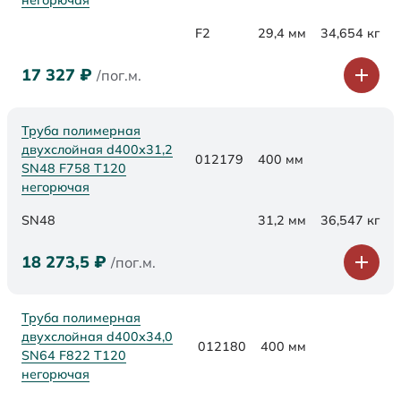
негорючая
F2
29,4 мм
34,654 кг
17 327
₽
/пог.м.
Труба полимерная
двухслойная d400х31,2
012179
400 мм
SN48 F758 Т120
негорючая
SN48
31,2 мм
36,547 кг
18 273,5
₽
/пог.м.
Труба полимерная
двухслойная d400х34,0
012180
400 мм
SN64 F822 Т120
негорючая