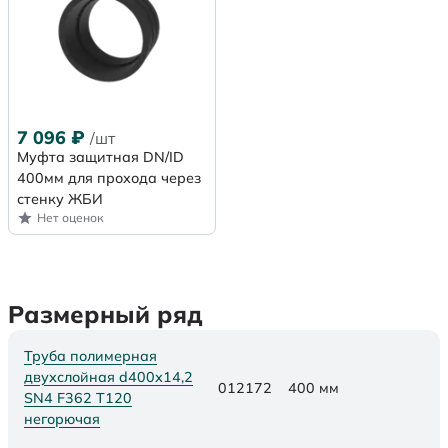
7 096
₽
/шт
Муфта защитная DN/ID
400мм для прохода через
стенку ЖБИ
Нет оценок
Размерный ряд
Труба полимерная
двухслойная d400х14,2
012172
400 мм
SN4 F362 Т120
негорючая