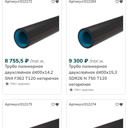
Артикул:
012172
Артикул:
012163
8 755,5
₽
9 300
₽
/пог.м.
/пог.м.
Труба полимерная
Труба полимерная
двухслойная d400х14,2
двухслойная d400x15,3
SN4 F362 Т120 негорючая
SDR26 N 750 Т120
Нет оценок
негорючая
Нет оценок
Артикул:
012173
Артикул:
012174