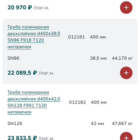
20 970
₽
/пог.м.
Труба полимерная
двухслойная d400х38,5
012181
400 мм
SN96 F918 Т120
негорючая
SN96
38,5 мм
44,179 кг
22 089,5
₽
/пог.м.
Труба полимерная
двухслойная d400х42,0
012182
400 мм
SN128 F991 Т120
негорючая
SN128
42 мм
47,667 кг
23 833,5
₽
/пог.м.