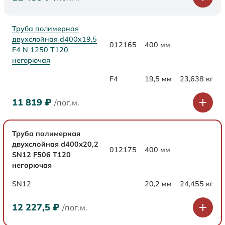
Труба полимерная
двухслойная d400x19,5
012165
400 мм
F4 N 1250 Т120
негорючая
F4
19,5 мм
23,638 кг
11 819
₽
/пог.м.
Труба полимерная
двухслойная d400х20,2
012175
400 мм
SN12 F506 Т120
негорючая
SN12
20,2 мм
24,455 кг
12 227,5
₽
/пог.м.