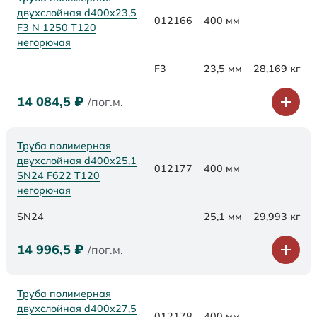
двухслойная d400x23,5
012166
400 мм
F3 N 1250 Т120
негорючая
F3
23,5 мм
28,169 кг
14 084,5
₽
/пог.м.
Труба полимерная
двухслойная d400х25,1
012177
400 мм
SN24 F622 Т120
негорючая
SN24
25,1 мм
29,993 кг
14 996,5
₽
/пог.м.
Труба полимерная
двухслойная d400х27,5
012178
400 мм