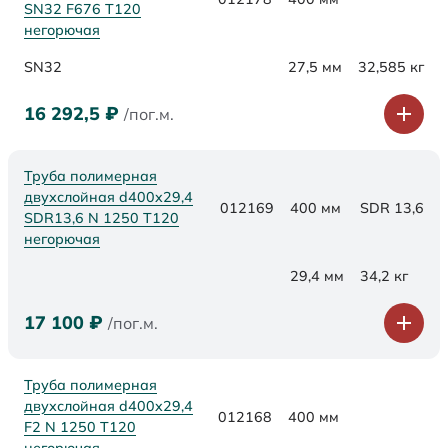
SN32 F676 Т120
негорючая
SN32
27,5 мм
32,585 кг
16 292,5
₽
/пог.м.
Труба полимерная
двухслойная d400x29,4
012169
400 мм
SDR 13,6
SDR13,6 N 1250 Т120
негорючая
29,4 мм
34,2 кг
17 100
₽
/пог.м.
Труба полимерная
двухслойная d400x29,4
012168
400 мм
F2 N 1250 Т120