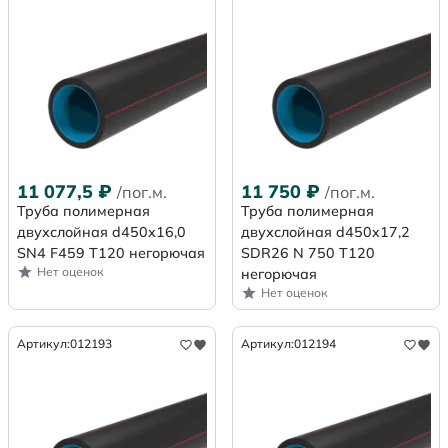
11 077,5
₽
11 750
₽
/пог.м.
/пог.м.
Труба полимерная
Труба полимерная
двухслойная d450х16,0
двухслойная d450x17,2
SN4 F459 Т120 негорючая
SDR26 N 750 Т120
Нет оценок
негорючая
Нет оценок
Артикул:
012193
Артикул:
012194