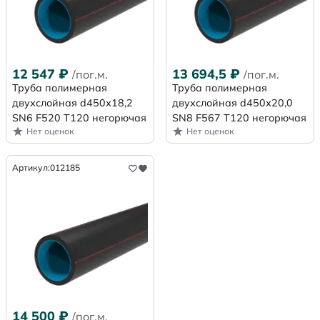
12 547
₽
13 694,5
₽
/пог.м.
/пог.м.
Труба полимерная
Труба полимерная
двухслойная d450х18,2
двухслойная d450х20,0
SN6 F520 Т120 негорючая
SN8 F567 Т120 негорючая
Нет оценок
Нет оценок
Артикул:
012185
14 500
₽
/пог.м.