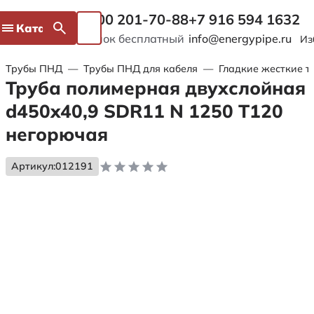
8 800 201-70-88
+7 916 594 1632
Каталог
Звонок бесплатный
info@energypipe.ru
Из
Трубы ПНД
—
Трубы ПНД для кабеля
—
Гладкие жесткие т
Труба полимерная двухслойная
d450x40,9 SDR11 N 1250 Т120
негорючая
Артикул:
012191