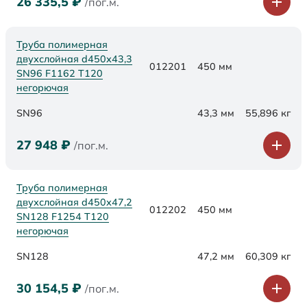
26 335,5
₽
/пог.м.
Труба полимерная
двухслойная d450х43,3
012201
450 мм
SN96 F1162 Т120
негорючая
SN96
43,3 мм
55,896 кг
27 948
₽
/пог.м.
Труба полимерная
двухслойная d450х47,2
012202
450 мм
SN128 F1254 Т120
негорючая
SN128
47,2 мм
60,309 кг
30 154,5
₽
/пог.м.