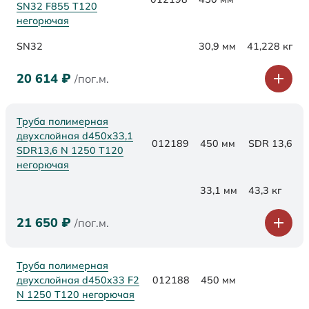
SN32 F855 Т120
негорючая
SN32
30,9 мм
41,228 кг
20 614
₽
/пог.м.
Труба полимерная
двухслойная d450x33,1
012189
450 мм
SDR 13,6
SDR13,6 N 1250 Т120
негорючая
33,1 мм
43,3 кг
21 650
₽
/пог.м.
Труба полимерная
двухслойная d450x33 F2
012188
450 мм
N 1250 Т120 негорючая