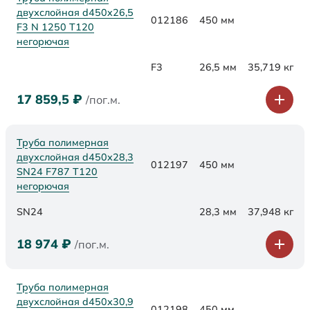
двухслойная d450x26,5
012186
450 мм
F3 N 1250 Т120
негорючая
F3
26,5 мм
35,719 кг
17 859,5
₽
/пог.м.
Труба полимерная
двухслойная d450х28,3
012197
450 мм
SN24 F787 Т120
негорючая
SN24
28,3 мм
37,948 кг
18 974
₽
/пог.м.
Труба полимерная
двухслойная d450х30,9
012198
450 мм