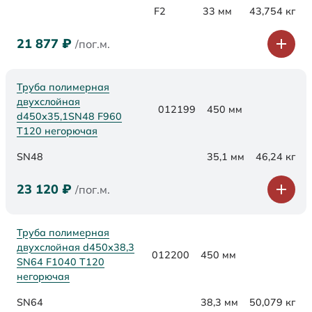
F2
33 мм
43,754 кг
21 877
₽
/пог.м.
Труба полимерная
двухслойная
012199
450 мм
d450х35,1SN48 F960
Т120 негорючая
SN48
35,1 мм
46,24 кг
23 120
₽
/пог.м.
Труба полимерная
двухслойная d450х38,3
012200
450 мм
SN64 F1040 Т120
негорючая
SN64
38,3 мм
50,079 кг