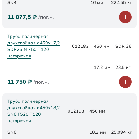
SN4
16 мм
22,155 кг
11 077,5
₽
/пог.м.
Труба полимерная
двухслойная d450x17,2
012183
450 мм
SDR 26
SDR26 N 750 Т120
негорючая
17,2 мм
23,5 кг
11 750
₽
/пог.м.
Труба полимерная
двухслойная d450х18,2
012193
450 мм
SN6 F520 Т120
негорючая
SN6
18,2 мм
25,094 кг