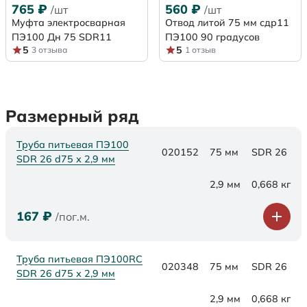
765
₽
560
₽
/шт
/шт
Муфта электросварная
Отвод литой 75 мм сдр11
ПЭ100 Дн 75 SDR11
ПЭ100 90 градусов
5
5
3 отзыва
1 отзыв
Размерный ряд
Труба питьевая ПЭ100
020152
75 мм
SDR 26
SDR 26 d75 х 2,9 мм
2,9 мм
0,668 кг
167
₽
/пог.м.
Труба питьевая ПЭ100RC
020348
75 мм
SDR 26
SDR 26 d75 х 2,9 мм
2,9 мм
0,668 кг