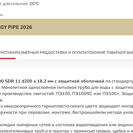
 длительная:
20°C
GY PIPE 2026
РИСТИКИ
РАЗМЕРНЫЙ РЯД
ДОСТАВКА И ОПЛАТА
ПОХОЖИЕ ТОВАРЫ
ОТЗЫ
00 SDR 11 d200 х 18,2 мм с защитной оболочкой
по стандарт
). Монолитная однослойная питьевая труба для воды с защитно
 производства: светостаб. ПЭ100, ПЭ100RC или ПЭ100+. Защи
д.
з ивысокопрочного термопласта синего цвета защищает напо
рхности при перевозке, монтаже, бестраншейном методе укл
кладки напорных сетей в системах водоотведения или водос
олиэтиленовых труб и в грунтах с примесью гравия, щебня и 