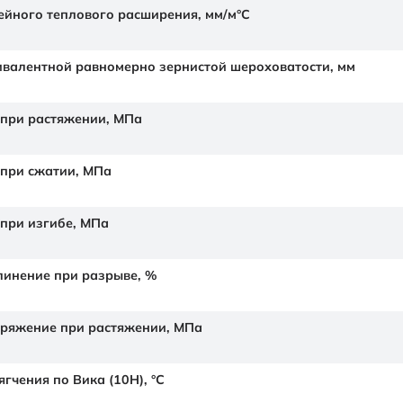
йного теплового расширения,
мм/м°С
валентной равномерно зернистой шероховатости,
мм
 при растяжении,
МПа
 при сжатии,
МПа
 при изгибе,
МПа
линение при разрыве,
%
ряжение при растяжении,
МПа
гчения по Вика (10Н),
°C