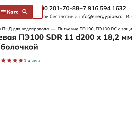
8 800 201-70-88
+7 916 594 1632
Каталог
Звонок бесплатный
info@energypipe.ru
Из
ы ПНД для водопровода
—
Питьевые ПЭ100, ПЭ100 RC с защи
евая ПЭ100 SDR 11 d200 х 18,2 мм
оболочкой
1 отзыв