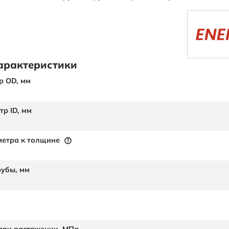
арактеристики
р OD,
мм
тр ID,
мм
етра к толщине
рубы,
мм