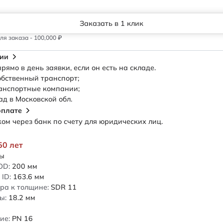
Заказать в 1 клик
я заказа - 100,000 ₽
сии
рямо в день заявки, если он есть на складе.
обственный транспорт;
анспортные компании;
ад в Московской обл.
оплате
м через банк по счету для юридических лиц.
50 лет
ды
OD:
200
мм
ID:
163.6
мм
ра к толщине:
SDR 11
ы:
18.2
мм
ие:
PN 16