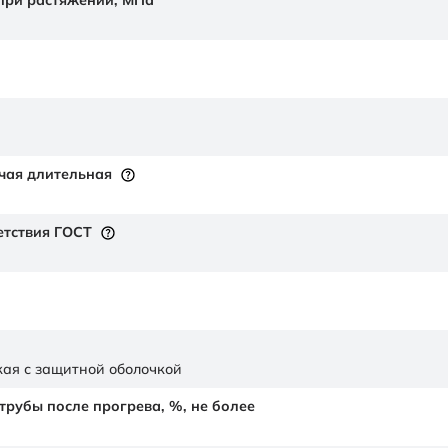
 при растяжении,
МПа
чая длительная
етствия ГОСТ
ая с защитной оболочкой
рубы после прогрева, %, не более