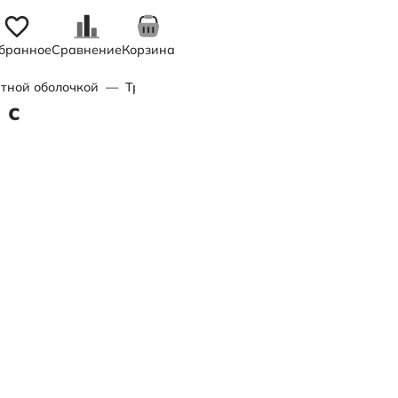
бранное
Сравнение
Корзина
тной оболочкой
—
Труба питьевая ПЭ100 SDR 11 d200 х 18,2
 с