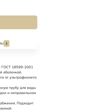
ВЫ
1
у ГОСТ 18599-2001
й оболочкой,
та от ультрафиолета
рную трубу для воды
адки и неправильном
набжения. Подходит
камней.