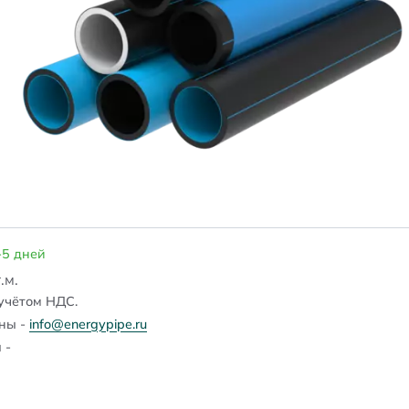
-5 дней
.м.
учётом НДС.
ены -
info@energypipe.ru
 -