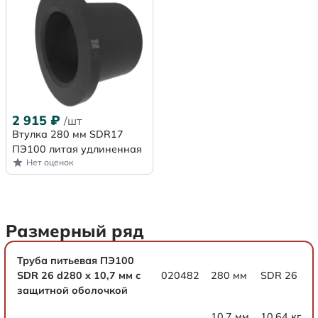
2 915
₽
/шт
Втулка 280 мм SDR17
ПЭ100 литая удлиненная
Нет оценок
Размерный ряд
Труба питьевая ПЭ100
SDR 26 d280 х 10,7 мм с
020482
280 мм
SDR 26
защитной оболочкой
10,7 мм
10,64 кг