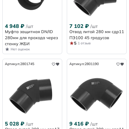
4 948
₽
7 102
₽
/шт
/шт
Муфта защитная DN/ID
Отвод литой 280 мм сдр11
280мм для прохода через
ПЭ100 45 градусов
5
1 отзыв
стенку ЖБИ
Нет оценок
Артикул:
2801745
Артикул:
2801190
5 028
₽
9 416
₽
/шт
/шт