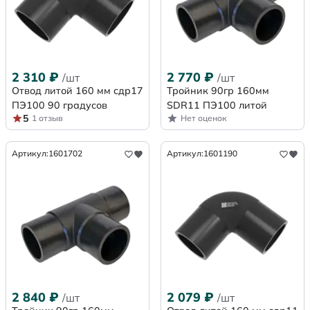
2 310
₽
2 770
₽
/шт
/шт
Отвод литой 160 мм сдр17
Тройник 90гр 160мм
ПЭ100 90 градусов
SDR11 ПЭ100 литой
5
1 отзыв
Нет оценок
Артикул:
1601702
Артикул:
1601190
2 840
₽
2 079
₽
/шт
/шт