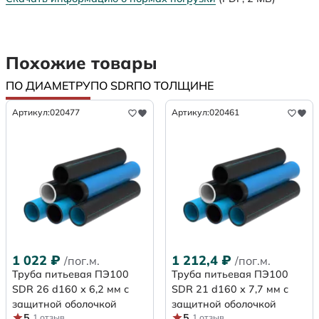
Похожие товары
ПО ДИАМЕТРУ
ПО SDR
ПО ТОЛЩИНЕ
Артикул:
020477
Артикул:
020461
1 022
₽
1 212,4
₽
/пог.м.
/пог.м.
Труба питьевая ПЭ100
Труба питьевая ПЭ100
SDR 26 d160 х 6,2 мм с
SDR 21 d160 х 7,7 мм с
защитной оболочкой
защитной оболочкой
5
5
1 отзыв
1 отзыв