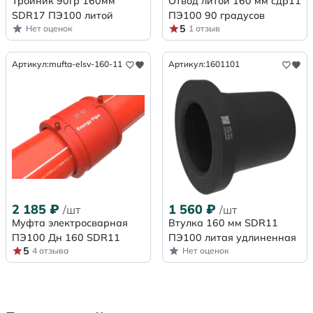
Тройник 90гр 160мм
Отвод литой 160 мм сдр11
SDR17 ПЭ100 литой
ПЭ100 90 градусов
5
Нет оценок
1 отзыв
Артикул:
mufta-elsv-160-11
Артикул:
1601101
2 185
₽
1 560
₽
/шт
/шт
Муфта электросварная
Втулка 160 мм SDR11
ПЭ100 Дн 160 SDR11
ПЭ100 литая удлиненная
5
4 отзыва
Нет оценок