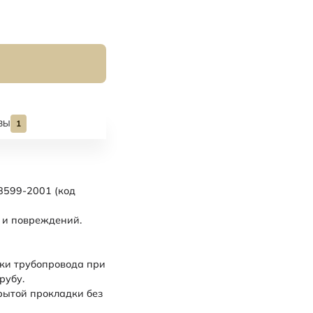
ВЫ
1
8599-2001 (код
 и повреждений.
дки трубопровода при
трубу.
рытой прокладки без