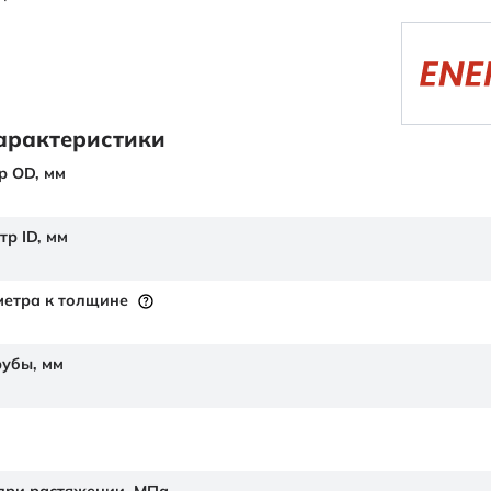
арактеристики
р OD,
мм
тр ID,
мм
етра к толщине
рубы,
мм