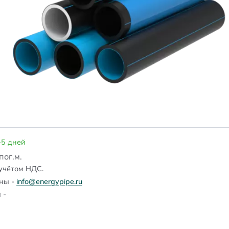
-5 дней
/пог.м.
учётом НДС.
ены -
info@energypipe.ru
 -