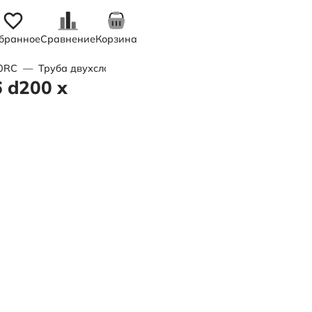
бранное
Сравнение
Корзина
00RC
—
Труба двухслойная питьевая ПЭ100 SDR 13,6 d200 х 1
 d200 х