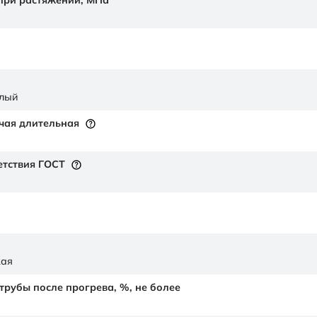
 при растяжении,
МПа
елый
чая длительная
етствия ГОСТ
кая
рубы после прогрева, %, не более