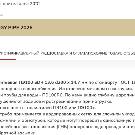
 длительная:
20°C
GY PIPE 2026
РИСТИКИ
РАЗМЕРНЫЙ РЯД
ДОСТАВКА И ОПЛАТА
ПОХОЖИЕ ТОВАРЫ
ОТЗЫ
итьевая ПЭ100 SDR 13,6 d200 х 14,7 мм
по стандарту ГОСТ 1
 напорного водоснабжения. Изготовлена методом соэкструзии.
 трубы для воды - ПЭ100RC. По нему видно глубину царапин
шение от задиров и растрескиваний при нагрузке.
ного цвета - полиэтилен ПЭ100 или ПЭ100+.
труба применяется в водопроводных сетях для сложной укла
камнями и арматурой, которые могут повредить однослойную 
ншейного восстановления (ГНБ) напорного водопровода и отк
братной засыпки.