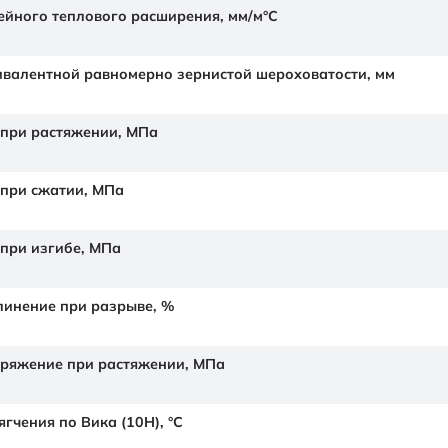
йного теплового расширения,
мм/м°С
валентной равномерно зернистой шероховатости,
мм
 при растяжении,
МПа
 при сжатии,
МПа
 при изгибе,
МПа
линение при разрыве,
%
ряжение при растяжении,
МПа
гчения по Вика (10Н),
°C