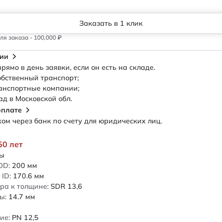
Заказать в 1 клик
я заказа - 100,000 ₽
сии
рямо в день заявки, если он есть на складе.
обственный транспорт;
анспортные компании;
ад в Московской обл.
оплате
м через банк по счету для юридических лиц.
50 лет
ды
OD:
200
мм
ID:
170.6
мм
ра к толщине:
SDR 13,6
ы:
14.7
мм
ие:
PN 12,5