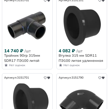
Артикул:
3151702
Артикул:
3151101
14 740
₽
4 082
₽
/шт
/шт
Тройник 90гр 315мм
Втулка 315 мм SDR11
SDR17 ПЭ100 литой
ПЭ100 литая удлиненная
Нет оценок
Нет оценок
Артикул:
3151701
Артикул:
3151790