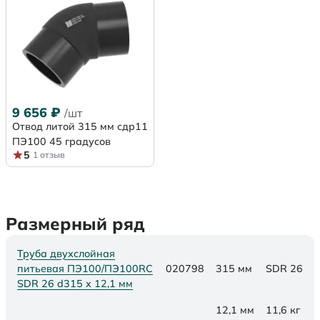
9 656
₽
/шт
Отвод литой 315 мм сдр11
ПЭ100 45 градусов
5
1 отзыв
Размерный ряд
Труба двухслойная
питьевая ПЭ100/ПЭ100RC
020798
315 мм
SDR 26
SDR 26 d315 х 12,1 мм
12,1 мм
11,6 кг