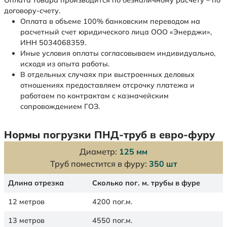
Оплата товара производится по безналичному расчету – по
договору-счету.
Оплата в объеме 100% банковским переводом на
расчетный счет юридического лица ООО «Энерджи»,
ИНН 5034068359.
Иные условия оплаты согласовываем индивидуально,
исходя из опыта работы.
В отдельных случаях при выстроенных деловых
отношениях предоставляем отсрочку платежа и
работаем по контрактам с казначейским
сопровождением ГОЗ.
Нормы погрузки ПНД-труб в евро-фуру
Диаметр:
125 мм
Труб поместится в фуру:
350 шт
Длина отрезка
Сколько пог. м. трубы в фуре
12 метров
4200 пог.м.
13 метров
4550 пог.м.