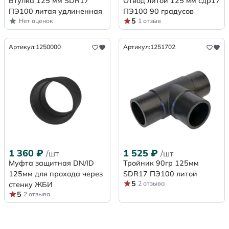
Втулка 125 мм SDR17
Отвод литой 125 мм сдр17
ПЭ100 литая удлиненная
ПЭ100 90 градусов
5
Нет оценок
1 отзыв
Артикул:
1250000
Артикул:
1251702
1 360
₽
1 525
₽
/шт
/шт
Муфта защитная DN/ID
Тройник 90гр 125мм
125мм для прохода через
SDR17 ПЭ100 литой
5
2 отзыва
стенку ЖБИ
5
2 отзыва