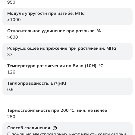
950
Модуль упругости при изгибе,
МПа
>1000
Относительное удлинение при разрыве,
%
>600
Разрушающее напряжение при растяжении,
МПа
37
Температура размягчения по Вика (10Н),
°C
126
Теплопроводность,
Вт/(мК)
0.5
Термостабильность при 200 °С, мин, не менее
250
Способ соединения
С помощью электросварных муфт или стыковой сварки