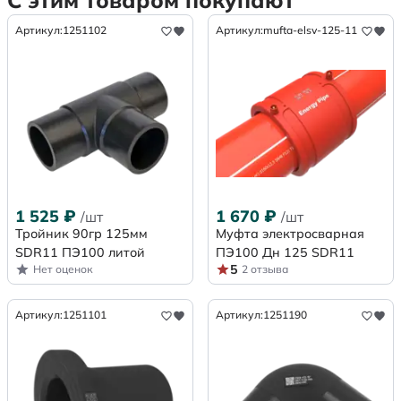
С этим товаром покупают
Артикул:
1251102
Артикул:
mufta-elsv-125-11
1 525
₽
1 670
₽
/шт
/шт
Тройник 90гр 125мм
Муфта электросварная
SDR11 ПЭ100 литой
ПЭ100 Дн 125 SDR11
5
Нет оценок
2 отзыва
Артикул:
1251101
Артикул:
1251190