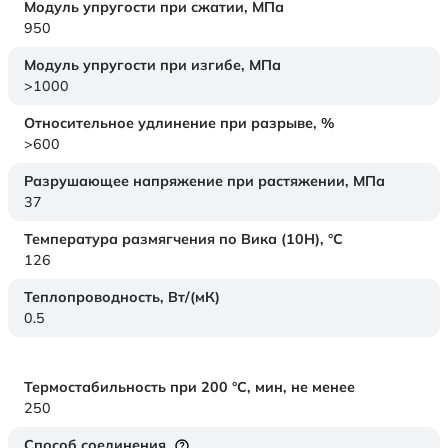
Модуль упругости при сжатии,
МПа
950
Модуль упругости при изгибе,
МПа
>1000
Относительное удлинение при разрыве,
%
>600
Разрушающее напряжение при растяжении,
МПа
37
Температура размягчения по Вика (10Н),
°C
126
Теплопроводность,
Вт/(мК)
0.5
Термостабильность при 200 °С, мин, не менее
250
Способ соединения