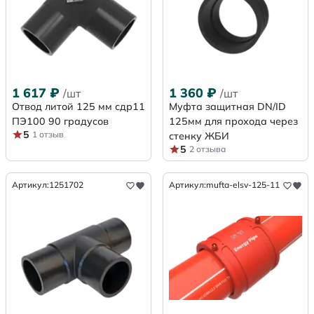
1 617
₽
1 360
₽
/шт
/шт
Отвод литой 125 мм сдр11
Муфта защитная DN/ID
ПЭ100 90 градусов
125мм для прохода через
5
1 отзыв
стенку ЖБИ
5
2 отзыва
Артикул:
1251702
Артикул:
mufta-elsv-125-11