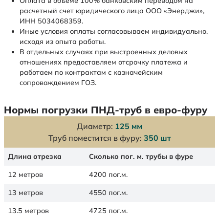
Оплата в объеме 100% банковским переводом на
расчетный счет юридического лица ООО «Энерджи»,
ИНН 5034068359.
Иные условия оплаты согласовываем индивидуально,
исходя из опыта работы.
В отдельных случаях при выстроенных деловых
отношениях предоставляем отсрочку платежа и
работаем по контрактам с казначейским
сопровождением ГОЗ.
Нормы погрузки ПНД-труб в евро-фуру
Диаметр:
125 мм
Труб поместится в фуру:
350 шт
Длина отрезка
Сколько пог. м. трубы в фуре
12 метров
4200 пог.м.
13 метров
4550 пог.м.
13.5 метров
4725 пог.м.