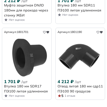
2 212
₽
1 701
₽
/шт
/шт
Муфта защитная DN/ID
Втулка 180 мм SDR11
180мм для прохода через
ПЭ100 литая удлиненная
Нет оценок
стенку ЖБИ
Нет оценок
Артикул:
1801701
Артикул:
1801190
1 701
₽
4 212
₽
/шт
/шт
Втулка 180 мм SDR17
Отвод литой 180 мм сдр11
ПЭ100 литая удлиненная
ПЭ100 90 градусов
5
Нет оценок
1 отзыв