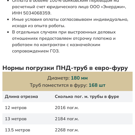
Оплата в объеме 100% банковским переводом на
расчетный счет юридического лица ООО «Энерджи»,
ИНН 5034068359.
Иные условия оплаты согласовываем индивидуально,
исходя из опыта работы.
В отдельных случаях при выстроенных деловых
отношениях предоставляем отсрочку платежа и
работаем по контрактам с казначейским
сопровождением ГОЗ.
Нормы погрузки ПНД-труб в евро-фуру
Диаметр:
180 мм
Труб поместится в фуру:
168 шт
Длина отрезка
Сколько пог. м. трубы в фуре
12 метров
2016 пог.м.
13 метров
2184 пог.м.
13.5 метров
2268 пог.м.