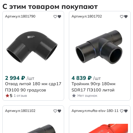
С этим товаром покупают
Артикул:
1801790
Артикул:
1801702
2 994
₽
4 839
₽
/шт
/шт
Отвод литой 180 мм сдр17
Тройник 90гр 180мм
ПЭ100 90 градусов
SDR17 ПЭ100 литой
5
1 отзыв
Нет оценок
Артикул:
1801102
Артикул:
mufta-elsv-180-11