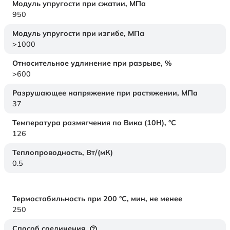
Модуль упругости при сжатии,
МПа
950
Модуль упругости при изгибе,
МПа
>1000
Относительное удлинение при разрыве,
%
>600
Разрушающее напряжение при растяжении,
МПа
37
Температура размягчения по Вика (10Н),
°C
126
Теплопроводность,
Вт/(мК)
0.5
Термостабильность при 200 °С, мин, не менее
250
Способ соединения