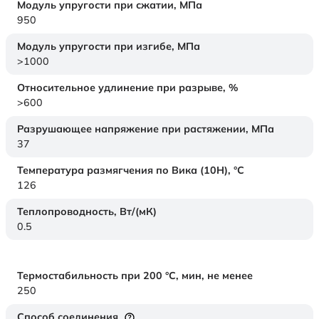
Модуль упругости при сжатии,
МПа
950
Модуль упругости при изгибе,
МПа
>1000
Относительное удлинение при разрыве,
%
>600
Разрушающее напряжение при растяжении,
МПа
37
Температура размягчения по Вика (10Н),
°C
126
Теплопроводность,
Вт/(мК)
0.5
Термостабильность при 200 °С, мин, не менее
250
Способ соединения