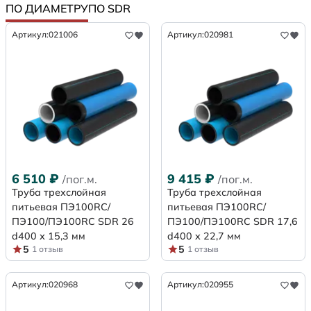
ПО ДИАМЕТРУ
ПО SDR
Артикул:
021006
Артикул:
020981
6 510
₽
9 415
₽
/пог.м.
/пог.м.
Труба трехслойная
Труба трехслойная
питьевая ПЭ100RC/
питьевая ПЭ100RC/
ПЭ100/ПЭ100RC SDR 26
ПЭ100/ПЭ100RC SDR 17,6
d400 х 15,3 мм
d400 х 22,7 мм
5
5
1 отзыв
1 отзыв
Артикул:
020968
Артикул:
020955