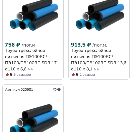
756
₽
913,5
₽
/пог.м.
/пог.м.
Труба трехслойная
Труба трехслойная
питьевая ПЭ100RC/
питьевая ПЭ100RC/
ПЭ100/ПЭ100RC SDR 17
ПЭ100/ПЭ100RC SDR 13,6
d110 х 6,6 мм
d110 х 8,1 мм
5
5
5 отзывов
2 отзыва
Артикул:
020931