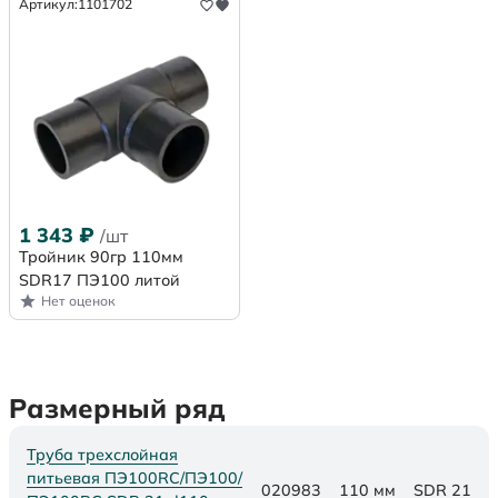
Артикул:
1101702
1 343
₽
/шт
Тройник 90гр 110мм
SDR17 ПЭ100 литой
Нет оценок
Размерный ряд
Труба трехслойная
питьевая ПЭ100RC/ПЭ100/
020983
110 мм
SDR 21