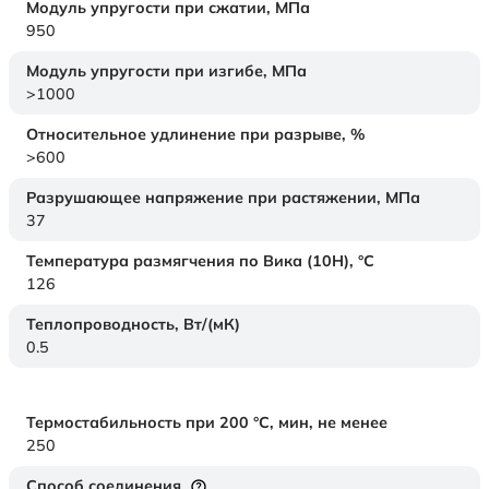
Модуль упругости при сжатии,
МПа
950
Модуль упругости при изгибе,
МПа
>1000
Относительное удлинение при разрыве,
%
>600
Разрушающее напряжение при растяжении,
МПа
37
Температура размягчения по Вика (10Н),
°C
126
Теплопроводность,
Вт/(мК)
0.5
Термостабильность при 200 °С, мин, не менее
250
Способ соединения