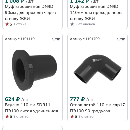
1 008
₽
1 142
₽
/шт
/шт
Муфта защитная DN/ID
Муфта защитная DN/ID
90мм для прохода через
110мм для прохода через
стенку ЖБИ
стенку ЖБИ
5
1 отзыв
Нет оценок
Артикул:
1101110
Артикул:
1101790
624
₽
777
₽
/шт
/шт
Втулка 110 мм SDR11
Отвод литой 110 мм сдр17
ПЭ100 литая удлиненная
ПЭ100 90 градусов
5
5
2 отзыва
2 отзыва