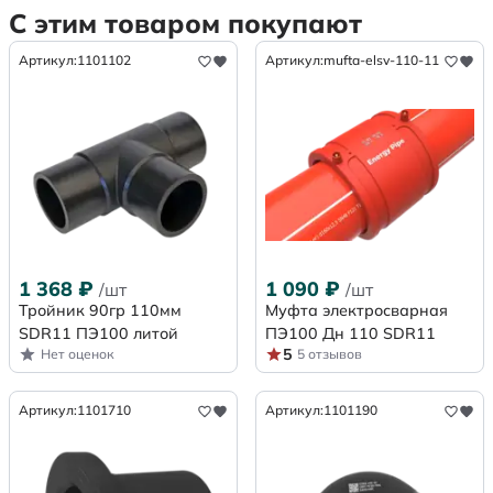
С этим товаром покупают
Артикул:
1101102
Артикул:
mufta-elsv-110-11
1 368
₽
1 090
₽
/шт
/шт
Тройник 90гр 110мм
Муфта электросварная
SDR11 ПЭ100 литой
ПЭ100 Дн 110 SDR11
5
Нет оценок
5 отзывов
Артикул:
1101710
Артикул:
1101190