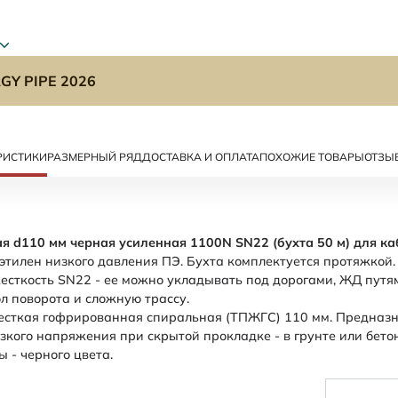
GY PIPE 2026
РИСТИКИ
РАЗМЕРНЫЙ РЯД
ДОСТАВКА И ОПЛАТА
ПОХОЖИЕ ТОВАРЫ
ОТЗЫ
 d110 мм черная усиленная 1100N SN22 (бухта 50 м) для ка
тилен низкого давления ПЭ. Бухта комплектуется протяжкой.
есткость SN22 - ее можно укладывать под дорогами, ЖД путя
ол поворота и сложную трассу.
есткая гофрированная спиральная (ТПЖГС) 110 мм. Предназ
изкого напряжения при скрытой прокладке - в грунте или бето
 - черного цвета.