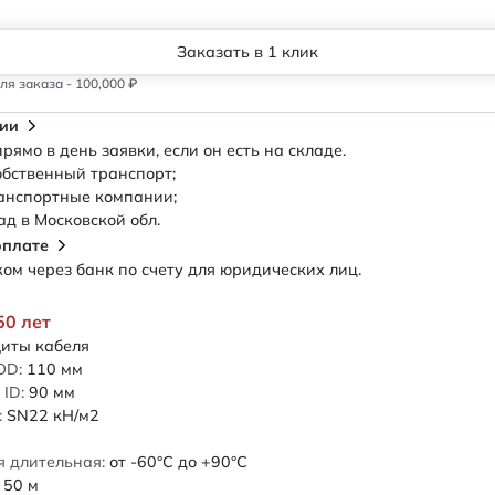
Заказать в 1 клик
я заказа - 100,000 ₽
сии
рямо в день заявки, если он есть на складе.
обственный транспорт;
анспортные компании;
ад в Московской обл.
оплате
м через банк по счету для юридических лиц.
50 лет
иты кабеля
OD:
110
мм
ID:
90
мм
:
SN22
кН/м2
 длительная:
от -60°C до +90°C
50
м