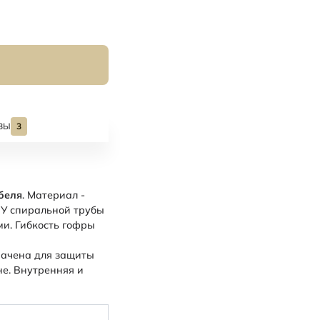
ВЫ
3
беля
. Материал -
 У спиральной трубы
ми. Гибкость гофры
начена для защиты
не. Внутренняя и