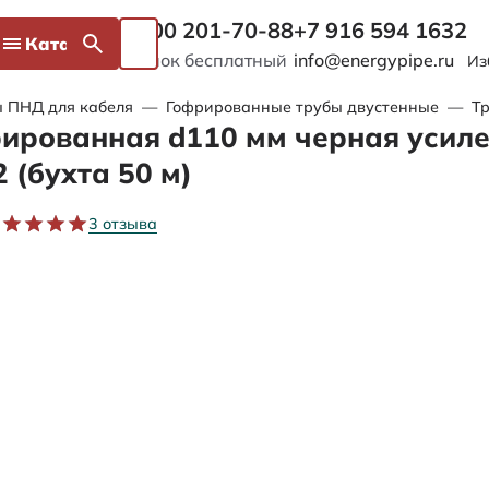
8 800 201-70-88
+7 916 594 1632
Каталог
Звонок бесплатный
info@energypipe.ru
Из
 ПНД для кабеля
—
Гофрированные трубы двустенные
—
Т
ированная d110 мм черная усил
 (бухта 50 м)
3 отзыва