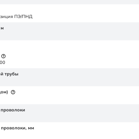
озиция ПЭ/ПНД
,
м
100
й трубы
дом)
 проволоки
 проволоки,
мм