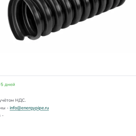
-5 дней
учётом НДС.
ены -
info@energypipe.ru
 -