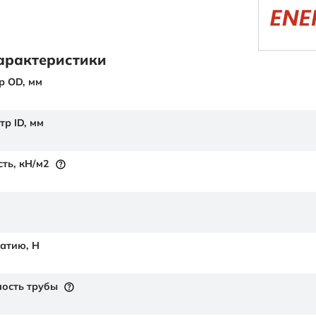
арактеристики
р OD,
мм
тр ID,
мм
сть,
кН/м2
жатию,
Н
ость трубы