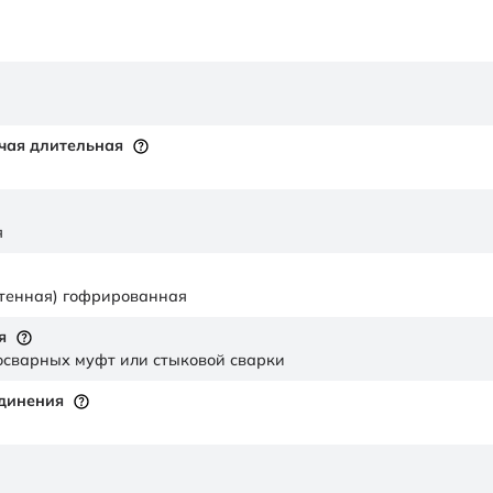
чая длительная
я
стенная) гофрированная
я
осварных муфт или стыковой сварки
единения