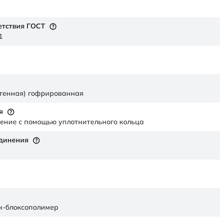
етствия ГОСТ
1
стенная) гофрированная
я
ение с помощью уплотнительного кольца
единения
н-блоксополимер