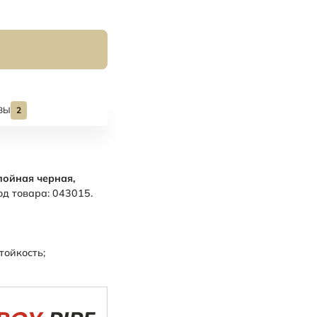
ВЫ
2
лойная черная,
од товара: 043015.
ойкость;