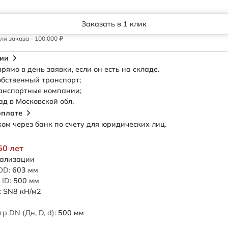
Заказать в 1 клик
я заказа - 100,000 ₽
сии
рямо в день заявки, если он есть на складе.
обственный транспорт;
анспортные компании;
ад в Московской обл.
оплате
м через банк по счету для юридических лиц.
50 лет
нализации
OD:
603
мм
ID:
500
мм
:
SN8
кН/м2
 DN (Дн, D, d):
500
мм