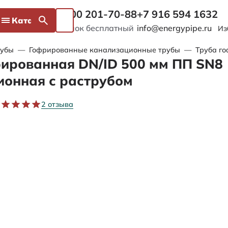
8 800 201-70-88
+7 916 594 1632
Каталог
Звонок бесплатный
info@energypipe.ru
Из
рубы
—
Гофрированные канализационные трубы
—
Труба г
ированная DN/ID 500 мм ПП SN8
ионная с раструбом
2 отзыва