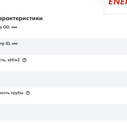
арактеристики
р OD,
мм
тр ID,
мм
сть,
кН/м2
ость трубы