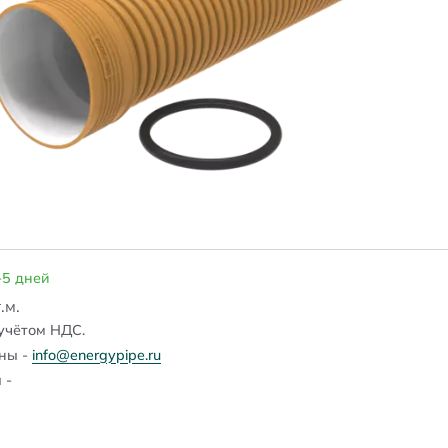
-5 дней
.м.
учётом НДС.
ены -
info@energypipe.ru
 -