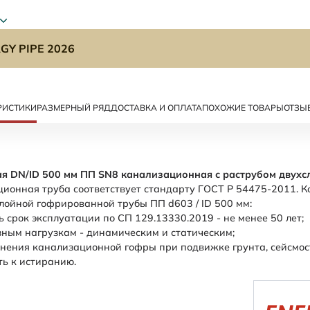
GY PIPE 2026
РИСТИКИ
РАЗМЕРНЫЙ РЯД
ДОСТАВКА И ОПЛАТА
ПОХОЖИЕ ТОВАРЫ
ОТЗЫ
я DN/ID 500 мм ПП SN8 канализационная с раструбом двухс
ционная труба соответствует стандарту ГОСТ Р 54475-2011. К
ойной гофрированной трубы ПП d603 / ID 500 мм:
ь срок эксплуатации по СП 129.13330.2019 - не менее 50 лет;
зным нагрузкам - динамическим и статическим;
ения канализационной гофры при подвижке грунта, сейсмост
ть к истиранию.