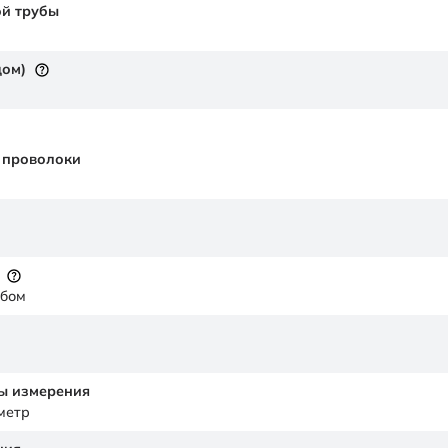
й трубы
дом)
 проволоки
убом
ы измерения
метр