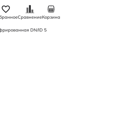
бранное
Сравнение
Корзина
офрированная DN/ID 500 мм ПП SN8 канализационная с растр