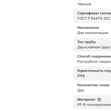
Чёрный
Сертификат соотв
ГОСТ Р 54475-201
Назначение
Для канализации
Тип трубы
Двухслойная (дву
Способ соединени
Раструбное соедин
Герметичность со
IP66
Количество слоев
Два
Материал
PP-B полипропиле