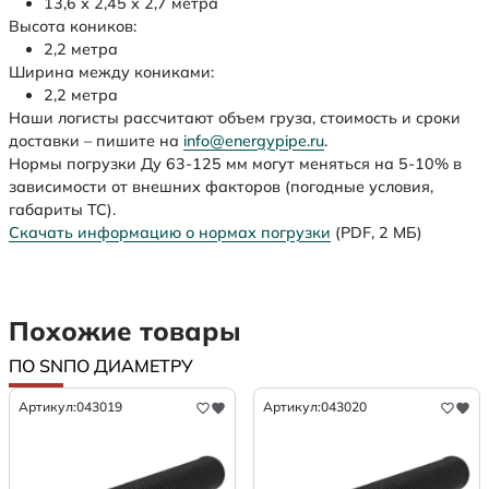
13,6 х 2,45 х 2,7 метра
Высота коников:
2,2 метра
Ширина между кониками:
2,2 метра
Наши логисты рассчитают объем груза, стоимость и сроки
доставки – пишите на
info@energypipe.ru
.
Нормы погрузки Ду 63-125 мм могут меняться на 5-10% в
зависимости от внешних факторов (погодные условия,
габариты ТС).
Скачать информацию о нормах погрузки
(PDF, 2 МБ)
Похожие товары
ПО SN
ПО ДИАМЕТРУ
Артикул:
043019
Артикул:
043020