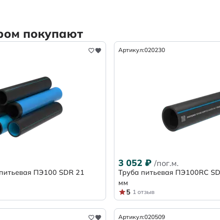
аром покупают
Артикул:
020230
3 052
₽
/пог.м.
 питьевая ПЭ100 SDR 21
Труба питьевая ПЭ100RC SDR
мм
5
1 отзыв
Артикул:
020509