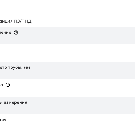
озиция ПЭ/ПНД
ление
етр трубы,
мм
на
ы измерения
ния