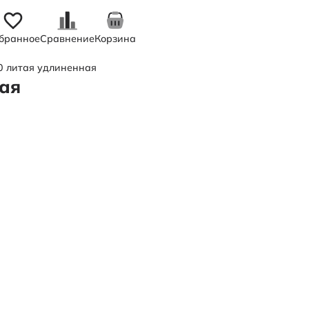
бранное
Сравнение
Корзина
0 литая удлиненная
ая