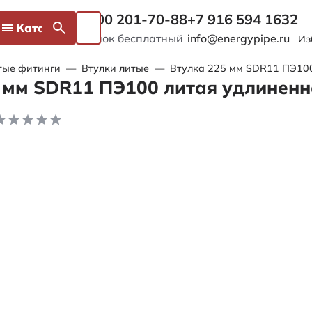
8 800 201-70-88
+7 916 594 1632
Каталог
Звонок бесплатный
info@energypipe.ru
Из
тые фитинги
—
Втулки литые
—
Втулка 225 мм SDR11 ПЭ10
 мм SDR11 ПЭ100 литая удлиненн