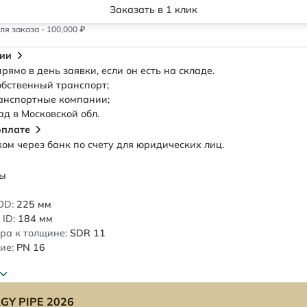
Заказать в 1 клик
я заказа - 100,000 ₽
сии
рямо в день заявки, если он есть на складе.
обственный транспорт;
анспортные компании;
ад в Московской обл.
оплате
м через банк по счету для юридических лиц.
ды
OD:
225
мм
ID:
184
мм
ра к толщине:
SDR 11
ие:
PN 16
GY PIPE 2026