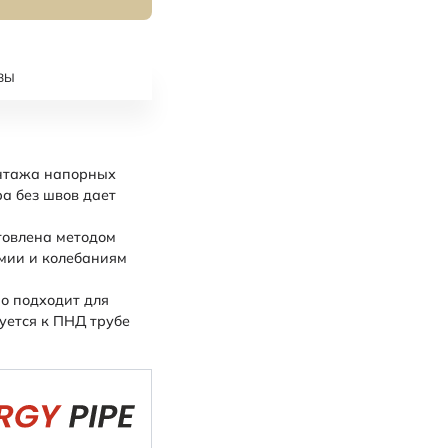
ВЫ
нтажа напорных
а без швов дает
товлена методом
имии и колебаниям
о подходит для
уется к ПНД трубе