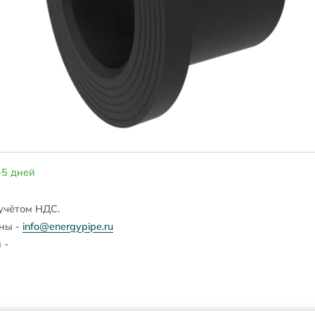
-5 дней
учётом НДС.
ены -
info@energypipe.ru
 -