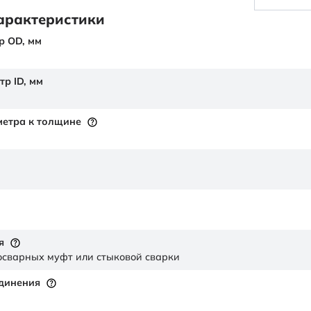
арактеристики
р OD,
мм
тр ID,
мм
етра к толщине
я
осварных муфт или стыковой сварки
единения