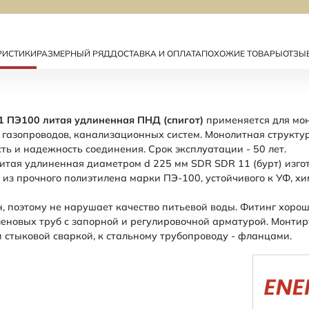
РИСТИКИ
РАЗМЕРНЫЙ РЯД
ДОСТАВКА И ОПЛАТА
ПОХОЖИЕ ТОВАРЫ
ОТЗЫ
1 ПЭ100 литая удлиненная ПНД (спигот)
применяется для мо
 газопроводов, канализационных систем. Монолитная структур
ть и надежность соединения. Срок эксплуатации - 50 лет.
итая удлиненная диаметром d 225 мм SDR SDR 11 (бурт) изго
 из прочного полиэтилена марки ПЭ-100, устойчивого к УФ, х
, поэтому не нарушает качество питьевой воды. Фитинг хорош
еновых труб с запорной и регулировочной арматурой. Монтир
 стыковой сваркой, к стальному трубопроводу - фланцами.