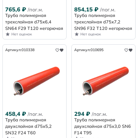
765,6
₽
854,15
₽
/пог.м.
/пог.м.
Труба полимерная
Труба полимерная
трехслойная d75х6,4
трехслойная d75х7,2
SN64 F29 Т120 негорючая
SN96 F32 Т120 негорючая
Нет оценок
Нет оценок
Артикул:
010338
Артикул:
010695
458,4
₽
294
₽
/пог.м.
/пог.м.
Труба полимерная
Труба полимерная
двухслойная d75х5,2
двухслойная d75х3,0 SN6
SN32 F24 Т60
F14 Т95