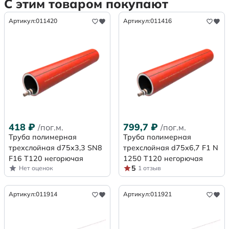
С этим товаром покупают
Артикул:
011420
Артикул:
011416
418
₽
799,7
₽
/пог.м.
/пог.м.
Труба полимерная
Труба полимерная
трехслойная d75х3,3 SN8
трехслойная d75x6,7 F1 N
F16 Т120 негорючая
1250 Т120 негорючая
5
Нет оценок
1 отзыв
Артикул:
011914
Артикул:
011921