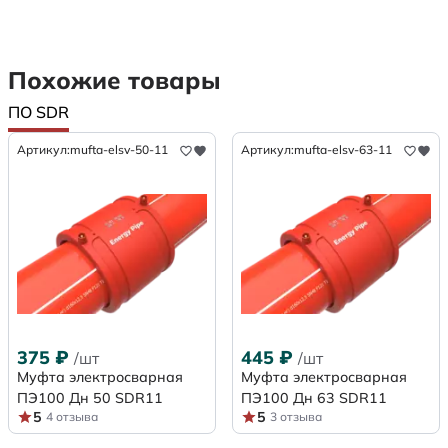
Похожие товары
ПО SDR
Артикул:
mufta-elsv-50-11
Артикул:
mufta-elsv-63-11
375
₽
445
₽
/шт
/шт
Муфта электросварная
Муфта электросварная
ПЭ100 Дн 50 SDR11
ПЭ100 Дн 63 SDR11
5
5
4 отзыва
3 отзыва