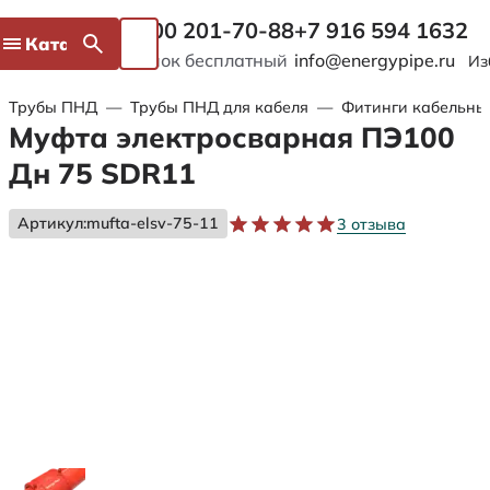
8 800 201-70-88
+7 916 594 1632
Каталог
Звонок бесплатный
info@energypipe.ru
Из
Трубы ПНД
—
Трубы ПНД для кабеля
—
Фитинги кабельны
Муфта электросварная ПЭ100
Дн 75 SDR11
Артикул:
mufta-elsv-75-11
3 отзыва