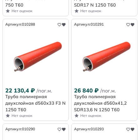
750 Т60
SDR17 N 1250 Т60
Нет оценок
Нет оценок
Артикул:
010288
Артикул:
010291
22 130,4
₽
26 840
₽
/пог.м.
/пог.м.
Труба полимерная
Труба полимерная
двухслойная d560x33 F3 N
двухслойная d560x41,2
1250 Т60
SDR13,6 N 1250 Т60
Нет оценок
Нет оценок
Артикул:
010290
Артикул:
010293