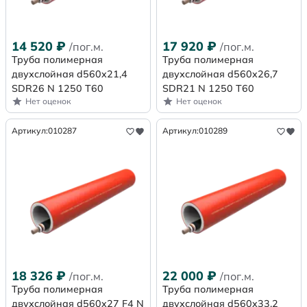
14 520
₽
17 920
₽
/пог.м.
/пог.м.
Труба полимерная
Труба полимерная
двухслойная d560x21,4
двухслойная d560x26,7
SDR26 N 1250 Т60
SDR21 N 1250 Т60
Нет оценок
Нет оценок
Артикул:
010287
Артикул:
010289
18 326
₽
22 000
₽
/пог.м.
/пог.м.
Труба полимерная
Труба полимерная
двухслойная d560x27 F4 N
двухслойная d560x33,2