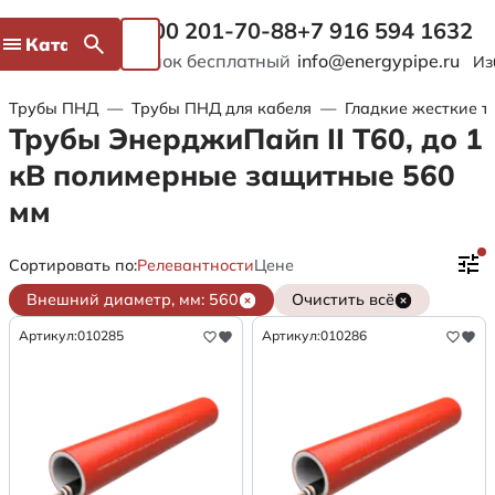
8 800 201-70-88
+7 916 594 1632
Каталог
Звонок бесплатный
info@energypipe.ru
Из
Трубы ПНД
—
Трубы ПНД для кабеля
—
Гладкие жесткие т
Трубы ЭнерджиПайп II Т60, до 1
кВ полимерные защитные 560
мм
Сортировать по:
Релевантности
Цене
Внешний диаметр, мм: 560
Очистить всё
Артикул:
010285
Артикул:
010286