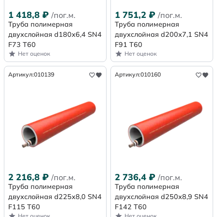
1 418,8
₽
1 751,2
₽
/пог.м.
/пог.м.
Труба полимерная
Труба полимерная
двухслойная d180х6,4 SN4
двухслойная d200х7,1 SN4
F73 Т60
F91 Т60
Нет оценок
Нет оценок
Артикул:
010139
Артикул:
010160
2 216,8
₽
2 736,4
₽
/пог.м.
/пог.м.
Труба полимерная
Труба полимерная
двухслойная d225х8,0 SN4
двухслойная d250х8,9 SN4
F115 Т60
F142 Т60
Нет оценок
Нет оценок