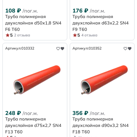
108
₽
176
₽
/пог.м.
/пог.м.
Труба полимерная
Труба полимерная
двухслойная d50х1,8 SN4
двухслойная d63х2,2 SN4
F6 Т60
F9 Т60
5
5
2 отзыва
4 отзыва
Артикул:
010332
Артикул:
010352
248
₽
356
₽
/пог.м.
/пог.м.
Труба полимерная
Труба полимерная
двухслойная d75х2,7 SN4
двухслойная d90х3,2 SN4
F13 Т60
F18 Т60