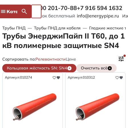
8 800 201-70-88
+7 916 594 1632
Каталог
Звонок бесплатный
info@energypipe.ru
Из
Трубы ПНД
—
Трубы ПНД для кабеля
—
Гладкие жесткие т
Трубы ЭнерджиПайп II Т60, до 1
кВ полимерные защитные SN4
Сортировать по:
Релевантности
Цене
Кольцевая жёсткость SN: SN4
Очистить всё
Артикул:
010274
Артикул:
010312