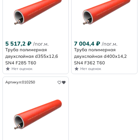
5 517,2
₽
7 004,4
₽
/пог.м.
/пог.м.
Труба полимерная
Труба полимерная
двухслойная d355х12,6
двухслойная d400х14,2
SN4 F285 Т60
SN4 F362 Т60
Нет оценок
Нет оценок
Артикул:
010250