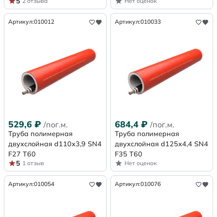
5
2 отзыва
Нет оценок
Артикул:
010012
Артикул:
010033
529,6
₽
684,4
₽
/пог.м.
/пог.м.
Труба полимерная
Труба полимерная
двухслойная d110х3,9 SN4
двухслойная d125х4,4 SN4
F27 Т60
F35 Т60
5
1 отзыв
Нет оценок
Артикул:
010054
Артикул:
010076