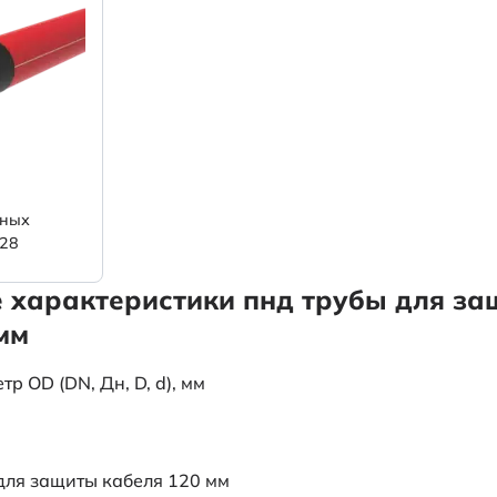
ьных
/28
е характеристики пнд трубы для з
мм
 OD (DN, Дн, D, d), мм
для защиты кабеля 120 мм