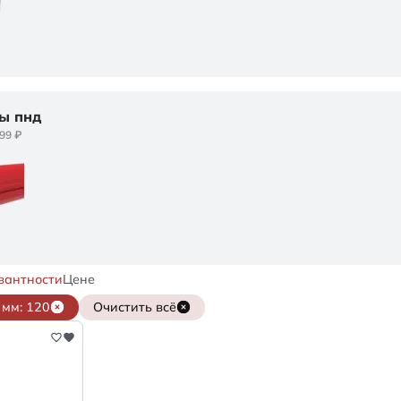
ы пнд
599 ₽
вантности
Цене
мм: 120
Очистить всё