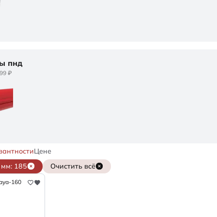
ы пнд
599 ₽
вантности
Цене
мм: 185
Очистить всё
aya-160