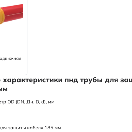
надвижная
е характеристики пнд трубы для з
мм
 OD (DN, Дн, D, d), мм
для защиты кабеля 185 мм