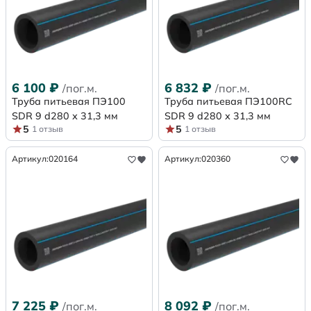
6 100
₽
6 832
₽
/пог.м.
/пог.м.
Труба питьевая ПЭ100
Труба питьевая ПЭ100RC
SDR 9 d280 х 31,3 мм
SDR 9 d280 х 31,3 мм
5
5
1 отзыв
1 отзыв
Артикул:
020164
Артикул:
020360
7 225
₽
8 092
₽
/пог.м.
/пог.м.