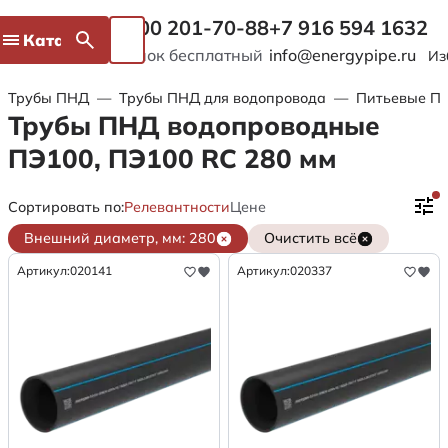
8 800 201-70-88
+7 916 594 1632
Каталог
Звонок бесплатный
info@energypipe.ru
Из
Трубы ПНД
—
Трубы ПНД для водопровода
—
Питьевые ПЭ
Трубы ПНД водопроводные
ПЭ100, ПЭ100 RC 280 мм
Сортировать по:
Релевантности
Цене
Внешний диаметр, мм: 280
Очистить всё
Артикул:
020141
Артикул:
020337