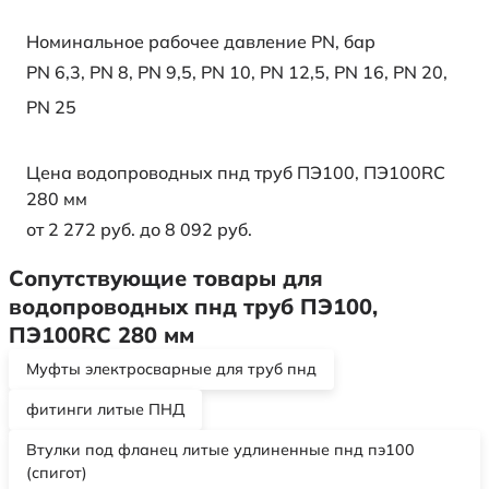
Номинальное рабочее давление PN, бар
PN 6,3
,
PN 8
,
PN 9,5
,
PN 10
,
PN 12,5
,
PN 16
,
PN 20
,
PN 25
Цена водопроводных пнд труб ПЭ100, ПЭ100RC
280 мм
от 2 272 руб. до 8 092 руб.
Сопутствующие товары для
водопроводных пнд труб ПЭ100,
ПЭ100RC 280 мм
Муфты электросварные для труб пнд
фитинги литые ПНД
Втулки под фланец литые удлиненные пнд пэ100
(спигот)